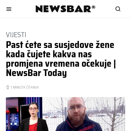
VIJESTI
Past ćete sa susjedove žene
kada čujete kakva nas
promjena vremena očekuje |
NewsBar Today
1 MINUTA ČITANJA