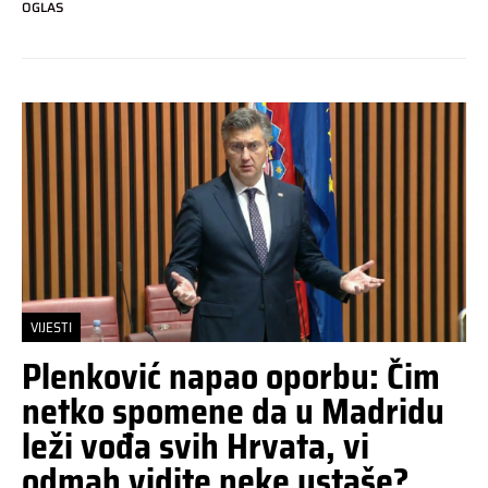
OGLAS
VIJESTI
Plenković napao oporbu: Čim
netko spomene da u Madridu
leži vođa svih Hrvata, vi
odmah vidite neke ustaše?