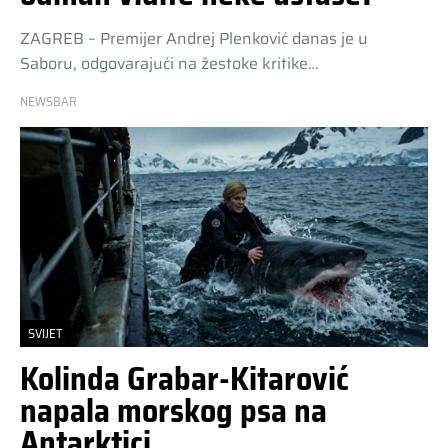
ZAGREB – Premijer Andrej Plenković danas je u
Saboru, odgovarajući na žestoke kritike…
NEWSBAR
SVIJET
Kolinda Grabar-Kitarović
napala morskog psa na
Antarktici