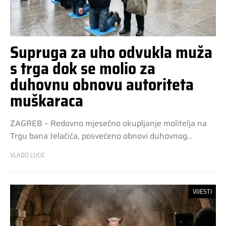
Supruga za uho odvukla muža
s trga dok se molio za
duhovnu obnovu autoriteta
muškaraca
ZAGREB – Redovno mjesečno okupljanje molitelja na
Trgu bana Jelačića, posvećeno obnovi duhovnog…
VLADO LUCIĆ
VIJESTI