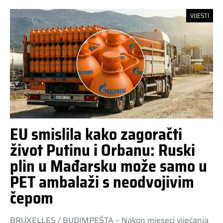
VIJESTI
EU smislila kako zagoračti
život Putinu i Orbanu: Ruski
plin u Mađarsku može samo u
PET ambalaži s neodvojivim
čepom
BRUXELLES / BUDIMPEŠTA – Nakon mjeseci vijećanja