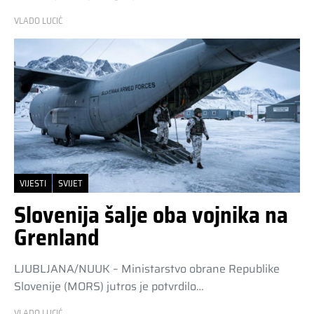
VLADO LUCIĆ
VIJESTI
SVIJET
Slovenija šalje oba vojnika na
Grenland
LJUBLJANA/NUUK – Ministarstvo obrane Republike
Slovenije (MORS) jutros je potvrdilo…
VLADO LUCIĆ