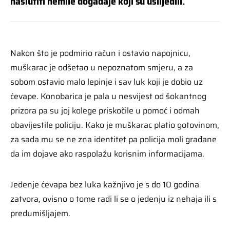
naslutiti nemile događaje koji su uslijedili.
Nakon što je podmirio račun i ostavio napojnicu,
muškarac je odšetao u nepoznatom smjeru, a za
sobom ostavio malo lepinje i sav luk koji je dobio uz
ćevape. Konobarica je pala u nesvijest od šokantnog
prizora pa su joj kolege priskočile u pomoć i odmah
obavijestile policiju. Kako je muškarac platio gotovinom,
za sada mu se ne zna identitet pa policija moli građane
da im dojave ako raspolažu korisnim informacijama.
Jedenje ćevapa bez luka kažnjivo je s do 10 godina
zatvora, ovisno o tome radi li se o jedenju iz nehaja ili s
predumišljajem.