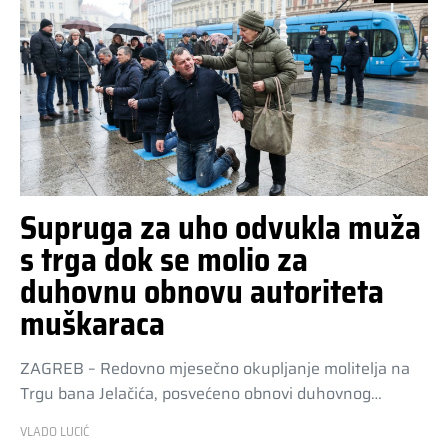
Supruga za uho odvukla muža
s trga dok se molio za
duhovnu obnovu autoriteta
muškaraca
ZAGREB – Redovno mjesečno okupljanje molitelja na
Trgu bana Jelačića, posvećeno obnovi duhovnog…
VLADO LUCIĆ