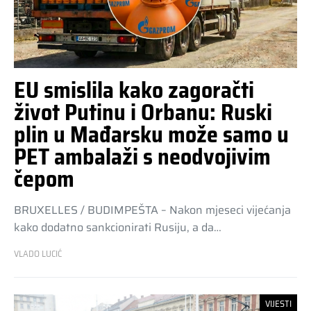
EU smislila kako zagoračti
život Putinu i Orbanu: Ruski
plin u Mađarsku može samo u
PET ambalaži s neodvojivim
čepom
BRUXELLES / BUDIMPEŠTA – Nakon mjeseci vijećanja
kako dodatno sankcionirati Rusiju, a da…
VLADO LUCIĆ
VIJESTI