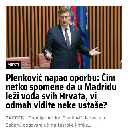
VIJESTI
Plenković napao oporbu: Čim
netko spomene da u Madridu
leži vođa svih Hrvata, vi
odmah vidite neke ustaše?
ZAGREB – Premijer Andrej Plenković danas je u
Saboru, odgovarajući na žestoke kritike…