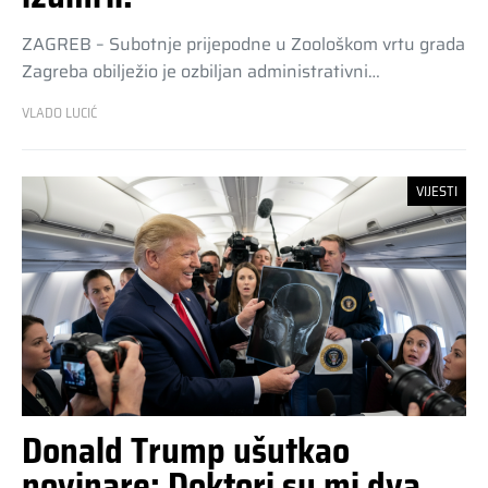
ZAGREB – Subotnje prijepodne u Zoološkom vrtu grada
Zagreba obilježio je ozbiljan administrativni…
VLADO LUCIĆ
VIJESTI
Donald Trump ušutkao
novinare: Doktori su mi dva