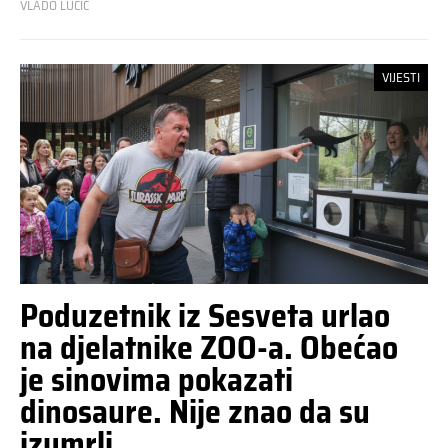
VLADO LUCIĆ
VIJESTI
Poduzetnik iz Sesveta urlao
na djelatnike ZOO-a. Obećao
je sinovima pokazati
dinosaure. Nije znao da su
izumrli.