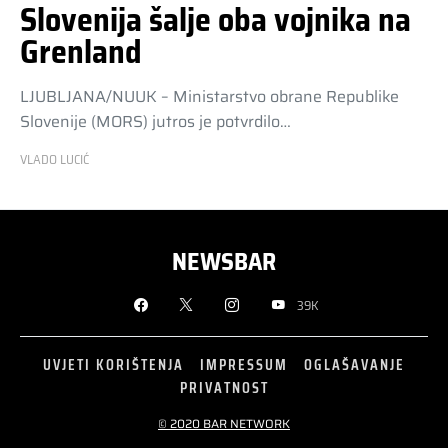
Slovenija šalje oba vojnika na
Grenland
LJUBLJANA/NUUK – Ministarstvo obrane Republike
Slovenije (MORS) jutros je potvrdilo…
VLADO LUCIĆ
NEWSBAR
39K
UVJETI KORIŠTENJA
IMPRESSUM
OGLAŠAVANJE
PRIVATNOST
© 2020 BAR NETWORK