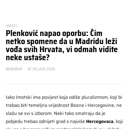
VIJESTI
Plenković napao oporbu: Čim
netko spomene da u Madridu leži
vođa svih Hrvata, vi odmah vidite
neke ustaše?
NEWSBAR
16. VELJAČE 2026.
Iako Imotski ima povijest koja odiše pluralizmom, koji bi
trebao biti temeljna vrijednost Bosne i Hercegovine, ne
slažu se svi s izborom. Neki tako smatraju da je
pobjedu trebao odnijeti grad s najviše
Hercegovaca
, koji