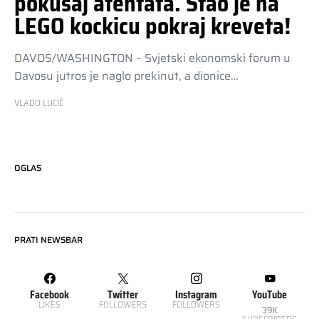
pokušaj atentata. Stao je na
LEGO kockicu pokraj kreveta!
DAVOS/WASHINGTON – Svjetski ekonomski forum u
Davosu jutros je naglo prekinut, a dionice…
VLADO LUCIĆ
OGLAS
PRATI NEWSBAR
Facebook
Twitter
Instagram
YouTube
LIKES
FOLLOWERS
FOLLOWERS
39K