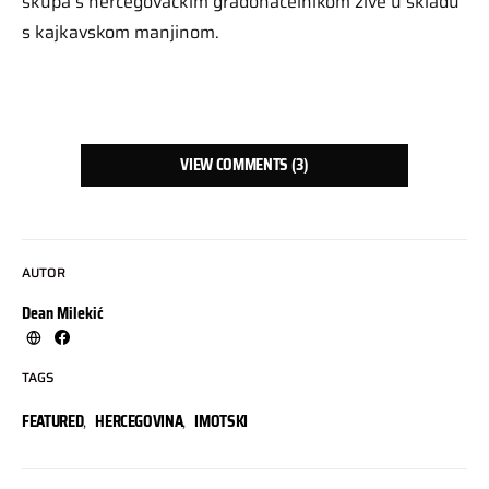
skupa s hercegovačkim gradonačelnikom žive u skladu
s kajkavskom manjinom.
VIEW COMMENTS (3)
AUTOR
Dean Milekić
TAGS
FEATURED
,
HERCEGOVINA
,
IMOTSKI