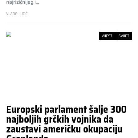
najrizičnijeg i…
VLADO LUCIĆ
VIJESTI
SVIJET
Europski parlament šalje 300
najboljih grčkih vojnika da
zaustavi američku okupaciju