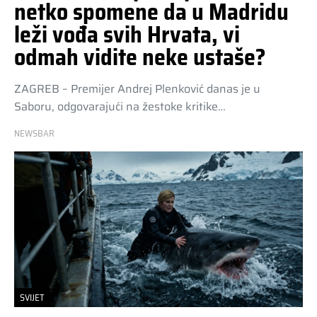
netko spomene da u Madridu
leži vođa svih Hrvata, vi
odmah vidite neke ustaše?
ZAGREB – Premijer Andrej Plenković danas je u
Saboru, odgovarajući na žestoke kritike…
NEWSBAR
SVIJET