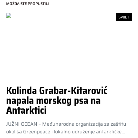
MOŽDA STE PROPUSTILI
SVIJET
Kolinda Grabar-Kitarović
napala morskog psa na
Antarktici
JUŽNI OCEAN – Međunarodna organizacija za zaštitu
okoliša Greenpeace i lokalno udruženje antarktičke…