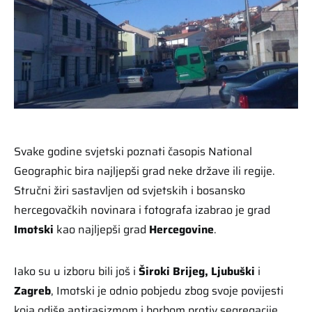
Svake godine svjetski poznati časopis National
Geographic bira najljepši grad neke države ili regije.
Stručni žiri sastavljen od svjetskih i bosansko
hercegovačkih novinara i fotografa izabrao je grad
Imotski
kao najljepši grad
Hercegovine
.
Iako su u izboru bili još i
Široki Brijeg,
Ljubuški
i
Zagreb
, Imotski je odnio pobjedu zbog svoje povijesti
koja odiše antirasizmom i borbom protiv segregacije.