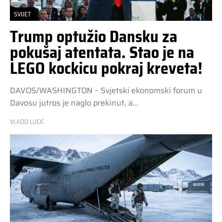
SVIJET
Trump optužio Dansku za
pokušaj atentata. Stao je na
LEGO kockicu pokraj kreveta!
DAVOS/WASHINGTON – Svjetski ekonomski forum u
Davosu jutros je naglo prekinut, a…
VLADO LUCIĆ