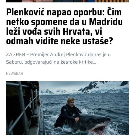
Plenković napao oporbu: Čim
netko spomene da u Madridu
leži vođa svih Hrvata, vi
odmah vidite neke ustaše?
ZAGREB – Premijer Andrej Plenković danas je u
Saboru, odgovarajući na žestoke kritike…
NEWSBAR