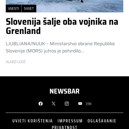
VIJESTI
SVIJET
Slovenija šalje oba vojnika na
Grenland
LJUBLJANA/NUUK – Ministarstvo obrane Republike
Slovenije (MORS) jutros je potvrdilo…
VLADO LUCIĆ
NEWSBAR
39K
UVJETI KORIŠTENJA
IMPRESSUM
OGLAŠAVANJE
PRIVATNOST