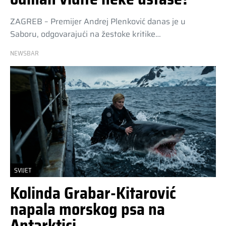
ZAGREB – Premijer Andrej Plenković danas je u
Saboru, odgovarajući na žestoke kritike…
NEWSBAR
SVIJET
Kolinda Grabar-Kitarović
napala morskog psa na
Antarktici