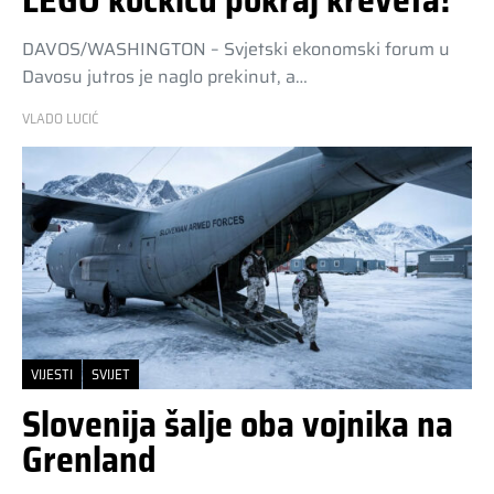
LEGO kockicu pokraj kreveta!
DAVOS/WASHINGTON – Svjetski ekonomski forum u
Davosu jutros je naglo prekinut, a…
VLADO LUCIĆ
VIJESTI
SVIJET
Slovenija šalje oba vojnika na
Grenland