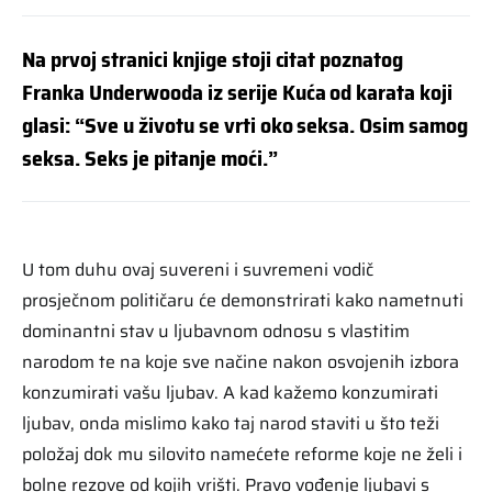
Na prvoj stranici knjige stoji citat poznatog
Franka Underwooda iz serije Kuća od karata koji
glasi: “Sve u životu se vrti oko seksa. Osim samog
seksa. Seks je pitanje moći.”
U tom duhu ovaj suvereni i suvremeni vodič
prosječnom političaru će demonstrirati kako nametnuti
dominantni stav u ljubavnom odnosu s vlastitim
narodom te na koje sve načine nakon osvojenih izbora
konzumirati vašu ljubav. A kad kažemo konzumirati
ljubav, onda mislimo kako taj narod staviti u što teži
položaj dok mu silovito namećete reforme koje ne želi i
bolne rezove od kojih vrišti. Pravo vođenje ljubavi s