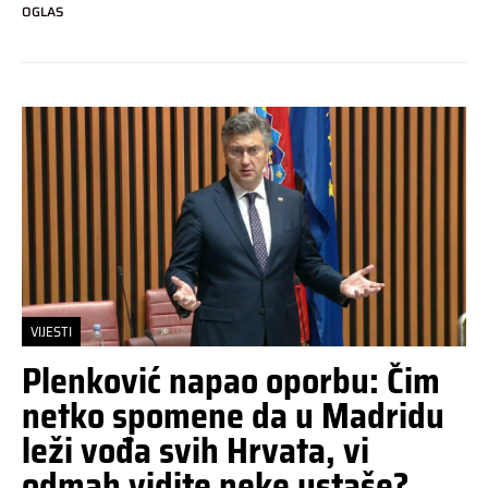
OGLAS
VIJESTI
Plenković napao oporbu: Čim
netko spomene da u Madridu
leži vođa svih Hrvata, vi
odmah vidite neke ustaše?