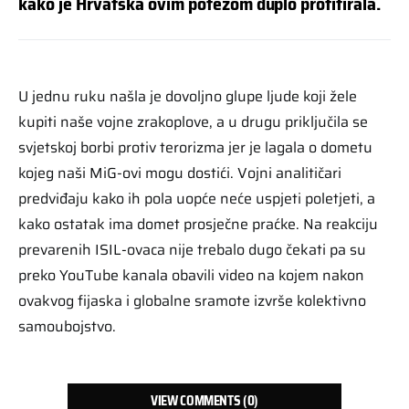
kako je Hrvatska ovim potezom duplo profitirala.
U jednu ruku našla je dovoljno glupe ljude koji žele
kupiti naše vojne zrakoplove, a u drugu priključila se
svjetskoj borbi protiv terorizma jer je lagala o dometu
kojeg naši MiG-ovi mogu dostići. Vojni analitičari
predviđaju kako ih pola uopće neće uspjeti poletjeti, a
kako ostatak ima domet prosječne praćke. Na reakciju
prevarenih ISIL-ovaca nije trebalo dugo čekati pa su
preko YouTube kanala obavili video na kojem nakon
ovakvog fijaska i globalne sramote izvrše kolektivno
samoubojstvo.
VIEW COMMENTS (0)