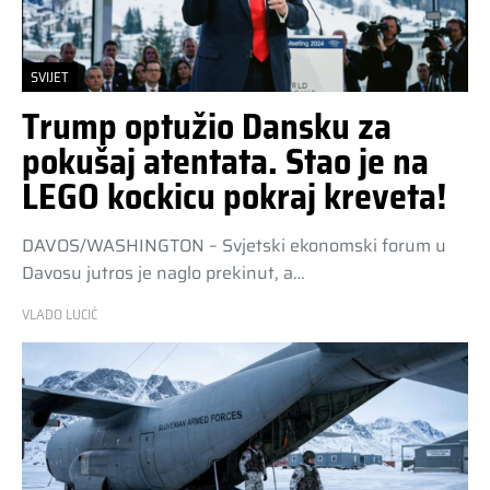
SVIJET
Trump optužio Dansku za
pokušaj atentata. Stao je na
LEGO kockicu pokraj kreveta!
DAVOS/WASHINGTON – Svjetski ekonomski forum u
Davosu jutros je naglo prekinut, a…
VLADO LUCIĆ