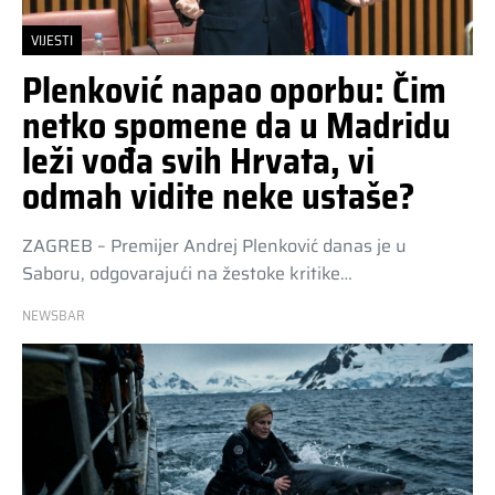
VIJESTI
Plenković napao oporbu: Čim
netko spomene da u Madridu
leži vođa svih Hrvata, vi
odmah vidite neke ustaše?
ZAGREB – Premijer Andrej Plenković danas je u
Saboru, odgovarajući na žestoke kritike…
NEWSBAR