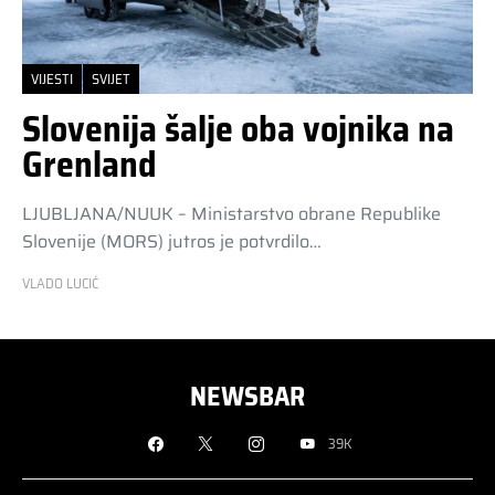
VIJESTI
SVIJET
Slovenija šalje oba vojnika na
Grenland
LJUBLJANA/NUUK – Ministarstvo obrane Republike
Slovenije (MORS) jutros je potvrdilo…
VLADO LUCIĆ
NEWSBAR
39K