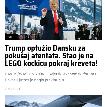
SVIJET
Trump optužio Dansku za
pokušaj atentata. Stao je na
LEGO kockicu pokraj kreveta!
DAVOS/WASHINGTON – Svjetski ekonomski forum u
Davosu jutros je naglo prekinut, a…
VLADO LUCIĆ