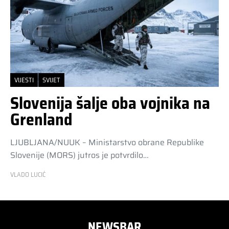
VIJESTI
SVIJET
Slovenija šalje oba vojnika na
Grenland
LJUBLJANA/NUUK – Ministarstvo obrane Republike
Slovenije (MORS) jutros je potvrdilo…
VLADO LUCIĆ
NEWSBAR