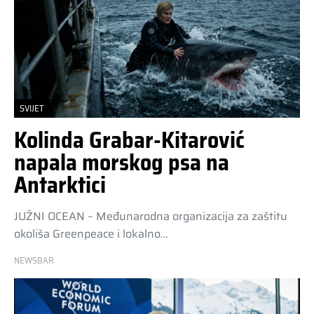
SVIJET
Kolinda Grabar-Kitarović
napala morskog psa na
Antarktici
JUŽNI OCEAN – Međunarodna organizacija za zaštitu
okoliša Greenpeace i lokalno…
NEWSBAR