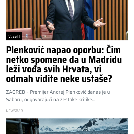
VIJESTI
Plenković napao oporbu: Čim
netko spomene da u Madridu
leži vođa svih Hrvata, vi
odmah vidite neke ustaše?
ZAGREB – Premijer Andrej Plenković danas je u
Saboru, odgovarajući na žestoke kritike…
NEWSBAR