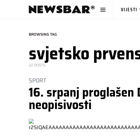
VIJESTI
BROWSING TAG
svjetsko prven
22 POSTS
SPORT
16. srpanj proglaše
neopisivosti