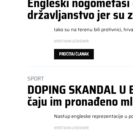
Engleski nogometaši 
državljanstvo jer su
Iako su na terenu bili protivnici, h
KRISTIJAN LESKOVAR
PROČITAJ ČLANAK
SPORT
DOPING SKANDAL U 
čaju im pronađeno ml
Nastup engleske reprezentacije u po
KRISTIJAN LESKOVAR