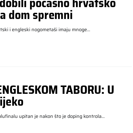
dobili počasno hrvatsko
 za dom spremni
rvatski i engleski nogometaši imaju mnoge…
ENGLESKOM TABORU: U
ijeko
lufinalu upitan je nakon što je doping kontrola…