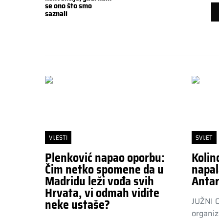
se ono što smo
saznali
VIJESTI
SVIJET
Plenković napao oporbu:
Kolin
Čim netko spomene da u
napal
Madridu leži vođa svih
Antar
Hrvata, vi odmah vidite
JUŽNI 
neke ustaše?
organiz