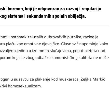
ski hormon, koji je odgovoran za razvoj i regulaciju
og sistema i sekundarnih spolnih obilježja.
natiji potomak zalutalih dubrovačkih putnika, razlog je
ca plaču kao emotivne djevojčice. Glasnović napominje kako
voljeno jedino u iznimnim slučajevima, poput pieteta nad
porom koja se zbog udbaško komunističkog kalifata ne može
strogen u suzavcu za plakanje kod muškaraca, Željka Markić
 krivi homoseksualizam.