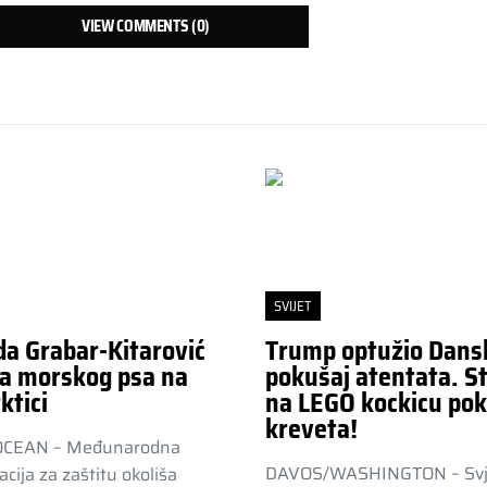
VIEW COMMENTS (0)
SVIJET
da Grabar-Kitarović
Trump optužio Dans
a morskog psa na
pokušaj atentata. St
ktici
na LEGO kockicu pok
kreveta!
OCEAN – Međunarodna
DAVOS/WASHINGTON – Svj
acija za zaštitu okoliša