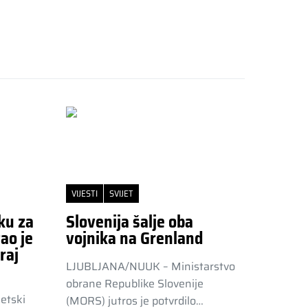
VIJESTI
SVIJET
ku za
Slovenija šalje oba
ao je
vojnika na Grenland
raj
LJUBLJANA/NUUK – Ministarstvo
obrane Republike Slovenije
etski
(MORS) jutros je potvrdilo…