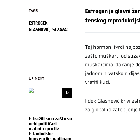
Estrogen je glavni žen
TAGS
ženskog reprodukcijsk
ESTROGEN
,
GLASNOVIĆ
,
SUZAVAC
Taj hormon, tvrdi najpoz
zašto muškarci od suzav
muškarcima plakanje doz
jadnom hrvatskom dijas
UP NEXT
vratiti kući.
I dok Glasnović krivi e
za globalno zatopljenje
Istražili smo zašto su
neki političari
mahnito protiv
Istanbulske
konvencije, gadi nam