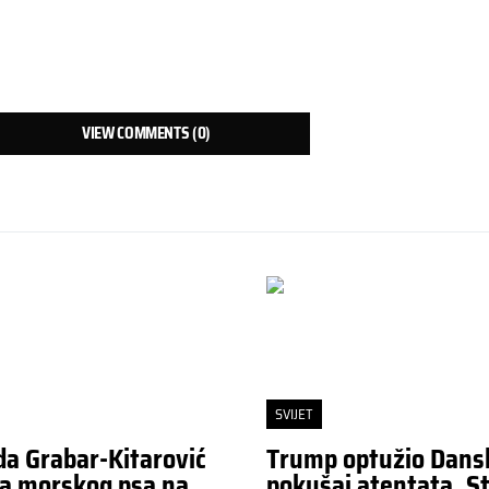
VIEW COMMENTS (0)
SVIJET
da Grabar-Kitarović
Trump optužio Dans
a morskog psa na
pokušaj atentata. St