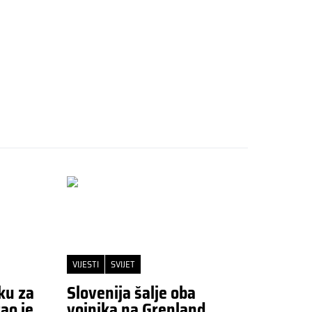
VIJESTI
SVIJET
ku za
Slovenija šalje oba
ao je
vojnika na Grenland