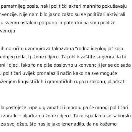
ju pametnijeg posla, neki politički akteri mahnito pokušavaju
nvencije. Nije nam bilo jasno zašto su se političari aktivirali
 u svemu ostalom potpuno impotentni pa smo pobliže
venciju.
a ih naročito uznemirava takozvana “rodna ideologija” koja
rednjeg roda, tj. žene i djecu. Taj oblik zaštite sugerira da bi
ni i djeci. Iako to ne piše doslovno u konvenciji jer se do sada
 političari uvijek pronalazili način kako na sve moguće
aženjem lingvističkih i gramatičkih rupa u zakonu, pljačkati
ila postojeće rupe u gramatici i moralu pa će mnogi političari
a zarade – pljačkanja žene i djece. Tako ispada da se saborski
za svoj džep, što nas je jako iznenadilo, da ne kažemo