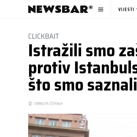
VIJESTI
CLICKBAIT
Istražili smo za
protiv Istanbul
što smo saznal
1 MINUTA ČITANJA