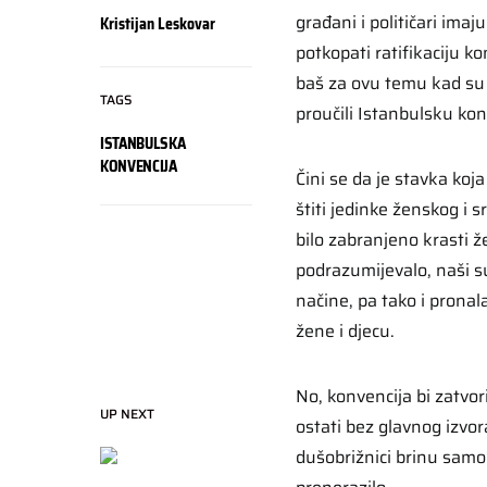
građani i političari ima
Kristijan Leskovar
potkopati ratifikaciju ko
baš za ovu temu kad su
TAGS
proučili Istanbulsku kon
ISTANBULSKA
KONVENCIJA
Čini se da je stavka koj
štiti jedinke ženskog i s
bilo zabranjeno krasti že
podrazumijevalo, naši su
načine, pa tako i pronal
žene i djecu.
No, konvencija bi zatvor
UP NEXT
ostati bez glavnog izvor
dušobrižnici brinu samo 