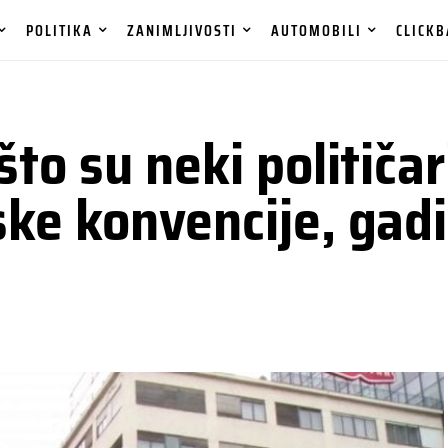
POLITIKA
ZANIMLJIVOSTI
AUTOMOBILI
CLICKB
što su neki političa
ske konvencije, gad
i