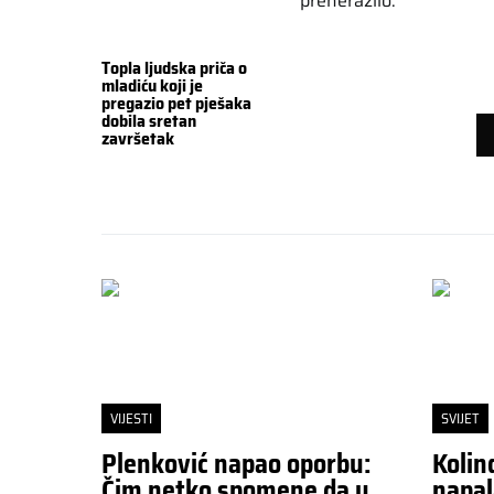
prenerazilo.
Topla ljudska priča o
mladiću koji je
pregazio pet pješaka
dobila sretan
završetak
VIJESTI
SVIJET
Plenković napao oporbu:
Kolin
Čim netko spomene da u
napal