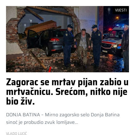
VIJESTI
Zagorac se mrtav pijan zabio u
mrtvačnicu. Srećom, nitko nije
bio živ.
DONJA BATINA – Mirno zagorsko selo Donja Batina
sinoć je probudio zvuk lomljave…
VLADO LUCIĆ