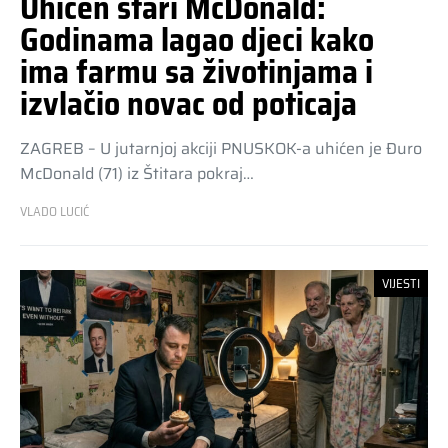
Uhićen stari McDonald:
Godinama lagao djeci kako
ima farmu sa životinjama i
izvlačio novac od poticaja
ZAGREB – U jutarnjoj akciji PNUSKOK-a uhićen je Đuro
McDonald (71) iz Štitara pokraj…
VLADO LUCIĆ
VIJESTI