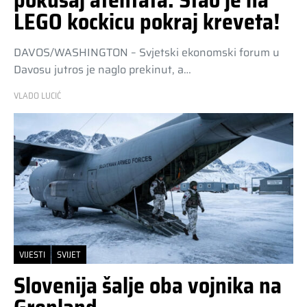
pokušaj atentata. Stao je na
LEGO kockicu pokraj kreveta!
DAVOS/WASHINGTON – Svjetski ekonomski forum u
Davosu jutros je naglo prekinut, a…
VLADO LUCIĆ
VIJESTI
SVIJET
Slovenija šalje oba vojnika na