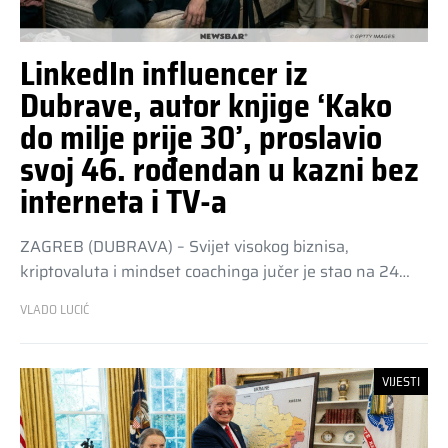
LinkedIn influencer iz
Dubrave, autor knjige ‘Kako
do milje prije 30’, proslavio
svoj 46. rođendan u kazni bez
interneta i TV-a
ZAGREB (DUBRAVA) – Svijet visokog biznisa,
kriptovaluta i mindset coachinga jučer je stao na 24…
VLADO LUCIĆ
VIJESTI