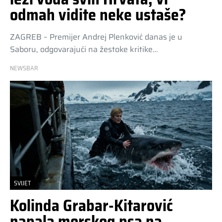
odmah vidite neke ustaše?
ZAGREB – Premijer Andrej Plenković danas je u
Saboru, odgovarajući na žestoke kritike…
NEWSBAR
SVIJET
Kolinda Grabar-Kitarović
napala morskog psa na