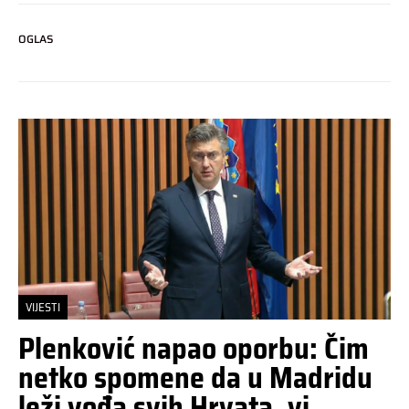
OGLAS
VIJESTI
Plenković napao oporbu: Čim
netko spomene da u Madridu
leži vođa svih Hrvata, vi