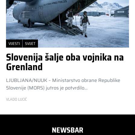
VIJESTI
SVIJET
Slovenija šalje oba vojnika na
Grenland
LJUBLJANA/NUUK – Ministarstvo obrane Republike
Slovenije (MORS) jutros je potvrdilo…
VLADO LUCIĆ
NEWSBAR