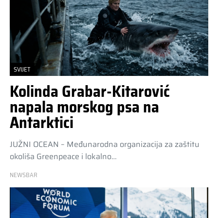
SVIJET
Kolinda Grabar-Kitarović
napala morskog psa na
Antarktici
JUŽNI OCEAN – Međunarodna organizacija za zaštitu
okoliša Greenpeace i lokalno…
NEWSBAR