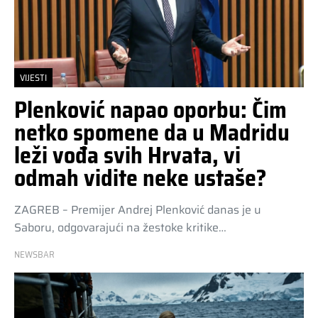
VIJESTI
Plenković napao oporbu: Čim
netko spomene da u Madridu
leži vođa svih Hrvata, vi
odmah vidite neke ustaše?
ZAGREB – Premijer Andrej Plenković danas je u
Saboru, odgovarajući na žestoke kritike…
NEWSBAR