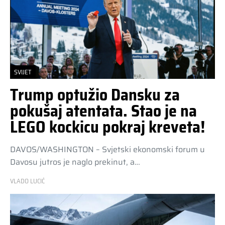
SVIJET
Trump optužio Dansku za
pokušaj atentata. Stao je na
LEGO kockicu pokraj kreveta!
DAVOS/WASHINGTON – Svjetski ekonomski forum u
Davosu jutros je naglo prekinut, a…
VLADO LUCIĆ