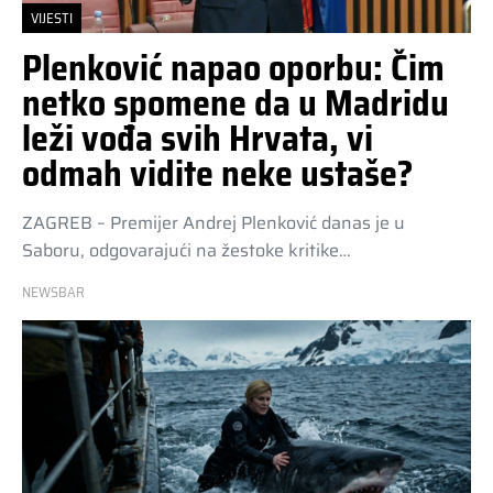
VIJESTI
Plenković napao oporbu: Čim
netko spomene da u Madridu
leži vođa svih Hrvata, vi
odmah vidite neke ustaše?
ZAGREB – Premijer Andrej Plenković danas je u
Saboru, odgovarajući na žestoke kritike…
NEWSBAR