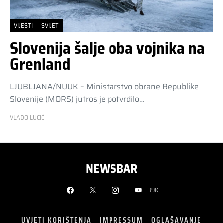
VIJESTI
SVIJET
Slovenija šalje oba vojnika na
Grenland
LJUBLJANA/NUUK – Ministarstvo obrane Republike
Slovenije (MORS) jutros je potvrdilo…
VLADO LUCIĆ
NEWSBAR
39K
UVJETI KORIŠTENJA
IMPRESSUM
OGLAŠAVANJE