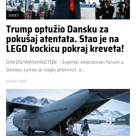
SVIJET
Trump optužio Dansku za
pokušaj atentata. Stao je na
LEGO kockicu pokraj kreveta!
DAVOS/WASHINGTON – Svjetski ekonomski forum u
Davosu jutros je naglo prekinut, a…
VLADO LUCIĆ