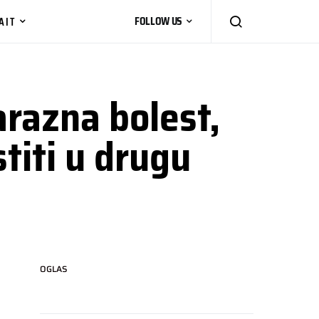
AIT
FOLLOW US
arazna bolest,
stiti u drugu
OGLAS