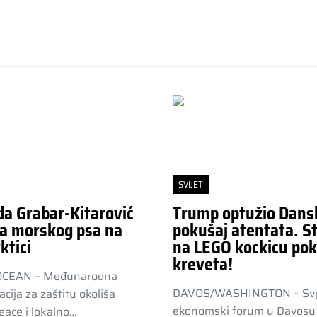
SVIJET
da Grabar-Kitarović
Trump optužio Dans
a morskog psa na
pokušaj atentata. St
ktici
na LEGO kockicu pok
kreveta!
OCEAN – Međunarodna
DAVOS/WASHINGTON – Svj
acija za zaštitu okoliša
ekonomski forum u Davosu 
ace i lokalno…