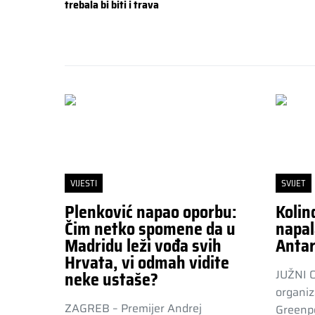
trebala bi biti i trava
VIJESTI
SVIJET
Plenković napao oporbu:
Kolin
Čim netko spomene da u
napal
Madridu leži vođa svih
Antar
Hrvata, vi odmah vidite
JUŽNI 
neke ustaše?
organiz
ZAGREB – Premijer Andrej
Greenpe