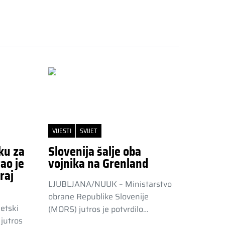
VIJESTI
SVIJET
ku za
Slovenija šalje oba
ao je
vojnika na Grenland
raj
LJUBLJANA/NUUK – Ministarstvo
obrane Republike Slovenije
etski
(MORS) jutros je potvrdilo…
jutros