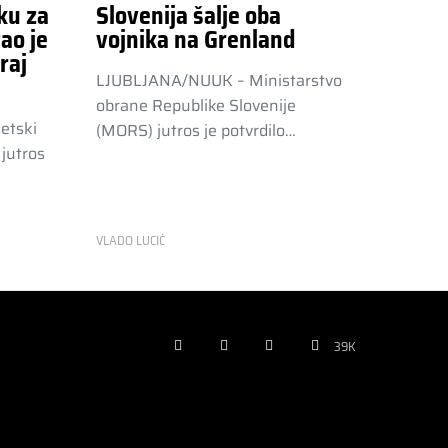
ku za
Slovenija šalje oba
ao je
vojnika na Grenland
raj
LJUBLJANA/NUUK – Ministarstvo
obrane Republike Slovenije
etski
(MORS) jutros je potvrdilo…
jutros
VLADO LUCIĆ
39K