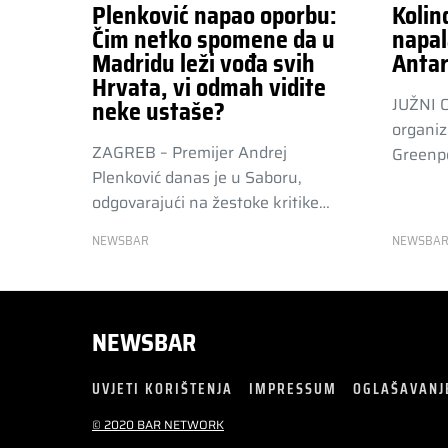
Plenković napao oporbu:
Kolin
Čim netko spomene da u
napal
Madridu leži vođa svih
Antar
Hrvata, vi odmah vidite
JUŽNI 
neke ustaše?
organiz
ZAGREB – Premijer Andrej
Greenpe
Plenković danas je u Saboru,
odgovarajući na žestoke kritike…
NEWSBAR
NEWSBA
NEWSBAR
UVJETI KORIŠTENJA
IMPRESSUM
OGLAŠAVANJ
© 2020 BAR NETWORK