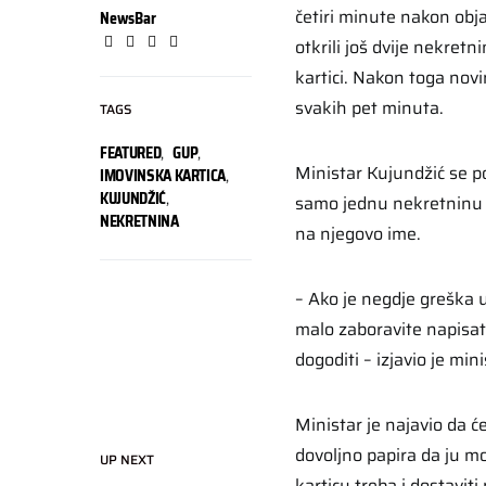
četiri minute nakon obja
NewsBar
otkrili još dvije nekret
kartici. Nakon toga novin
svakih pet minuta.
TAGS
FEATURED
,
GUP
,
Ministar Kujundžić se p
IMOVINSKA KARTICA
,
KUJUNDŽIĆ
,
samo jednu nekretninu i
NEKRETNINA
na njegovo ime.
– Ako je negdje greška u
malo zaboravite napisati
dogoditi – izjavio je mini
Ministar je najavio da ć
dovoljno papira da ju mo
UP NEXT
karticu treba i dostavit