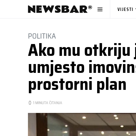
VIJESTI
POLITIKA
Ako mu otkriju 
umjesto imovins
prostorni plan
1 MINUTA ČITANJA