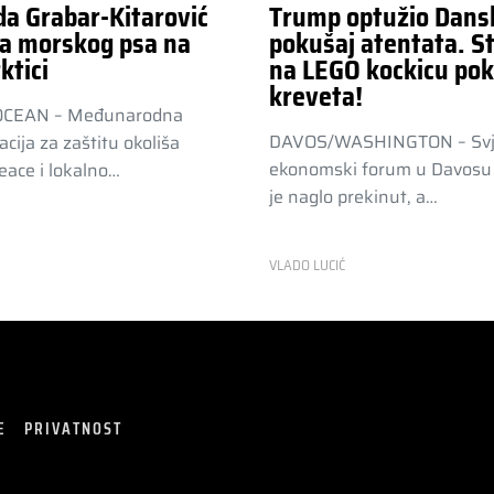
da Grabar-Kitarović
Trump optužio Dans
a morskog psa na
pokušaj atentata. St
ktici
na LEGO kockicu pok
kreveta!
OCEAN – Međunarodna
DAVOS/WASHINGTON – Svj
acija za zaštitu okoliša
ekonomski forum u Davosu 
ace i lokalno…
je naglo prekinut, a…
R
VLADO LUCIĆ
E
PRIVATNOST