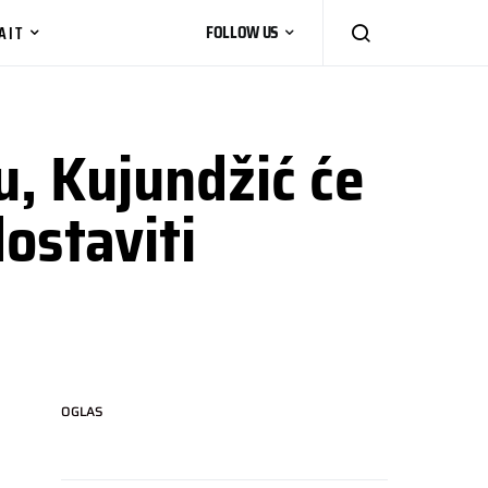
AIT
FOLLOW US
u, Kujundžić će
ostaviti
OGLAS