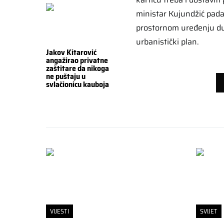
ministar Kujundžić pada
prostornom uređenju dužn
urbanistički plan.
Jakov Kitarović
angažirao privatne
zaštitare da nikoga
ne puštaju u
svlačionicu kauboja
VIJESTI
SVIJET