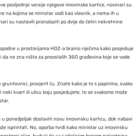
ve posljednje verzije njegove imovinske kartice, novinari su
nine na kojima se ministar vodi kao vlasnik, a nema ih u
ari su nastavili pronalaziti po dvije do četiri nekretnine
opodne u prostorijama HDZ-a branio riječima kako posjeduje
 da ne zna ništa za preostalih 360 građevina koje se vode
 gruntovnici, provjerit ću. Znate kako je to s papirima, svako
 neki kvart ili ulicu koju posjedujete, to se svakome može
star.
e u ponedjeljak dostaviti novu imovinsku karticu, dok nabavi
že isprintati. No, oporba tvrdi kako ministar uz imovinsku
i prostorni plan, budući da sa sadašnjim brojem nekretnina