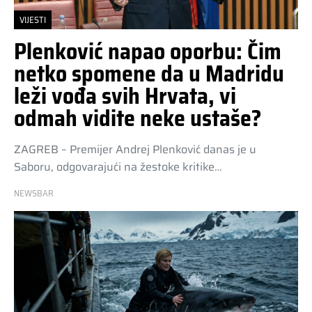
VIJESTI
Plenković napao oporbu: Čim
netko spomene da u Madridu
leži vođa svih Hrvata, vi
odmah vidite neke ustaše?
ZAGREB – Premijer Andrej Plenković danas je u
Saboru, odgovarajući na žestoke kritike…
NEWSBAR