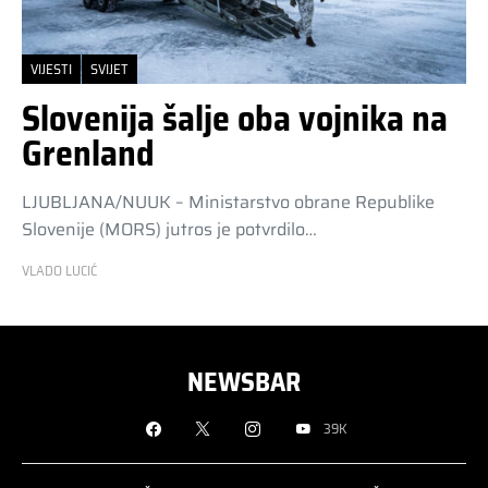
VIJESTI
SVIJET
Slovenija šalje oba vojnika na
Grenland
LJUBLJANA/NUUK – Ministarstvo obrane Republike
Slovenije (MORS) jutros je potvrdilo…
VLADO LUCIĆ
NEWSBAR
39K