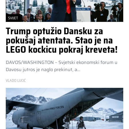
SVIJET
Trump optužio Dansku za
pokušaj atentata. Stao je na
LEGO kockicu pokraj kreveta!
DAVOS/WASHINGTON – Svjetski ekonomski forum u
Davosu jutros je naglo prekinut, a…
VLADO LUCIĆ