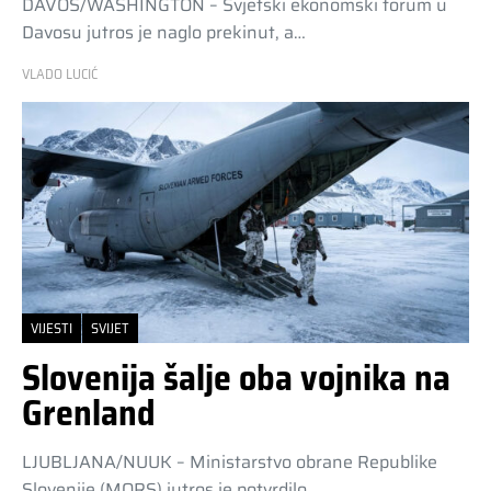
DAVOS/WASHINGTON – Svjetski ekonomski forum u
Davosu jutros je naglo prekinut, a…
VLADO LUCIĆ
VIJESTI
SVIJET
Slovenija šalje oba vojnika na
Grenland
LJUBLJANA/NUUK – Ministarstvo obrane Republike
Slovenije (MORS) jutros je potvrdilo…