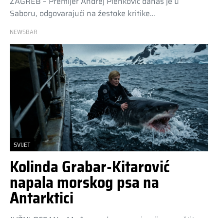
ZAGREB – Premijer Andrej Plenković danas je u
Saboru, odgovarajući na žestoke kritike…
NEWSBAR
SVIJET
Kolinda Grabar-Kitarović
napala morskog psa na
Antarktici