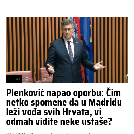
VIJESTI
Plenković napao oporbu: Čim
netko spomene da u Madridu
leži vođa svih Hrvata, vi
odmah vidite neke ustaše?