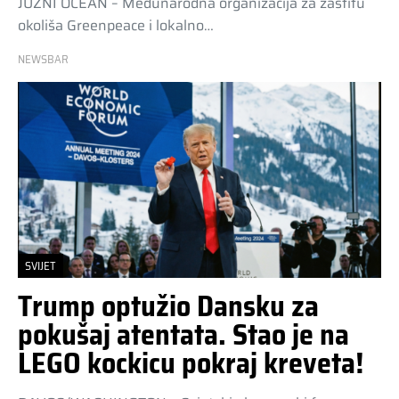
JUŽNI OCEAN – Međunarodna organizacija za zaštitu
okoliša Greenpeace i lokalno…
NEWSBAR
SVIJET
Trump optužio Dansku za
pokušaj atentata. Stao je na
LEGO kockicu pokraj kreveta!