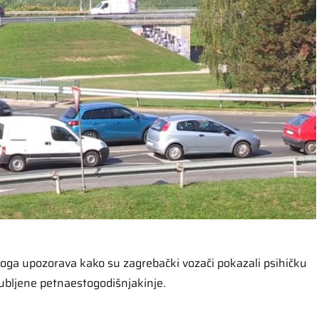
oga upozorava kako su zagrebački vozači pokazali psihičku
jubljene petnaestogodišnjakinje.