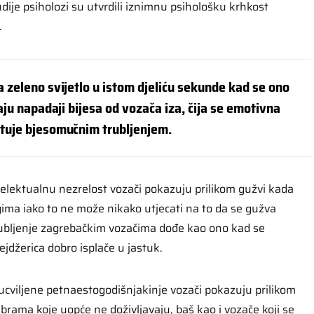
dije psiholozi su utvrdili iznimnu psihološku krhkost
.
 zeleno svijetlo u istom djeliću sekunde kad se ono
aju napadaji bijesa od vozača iza, čija se emotivna
tuje bjesomučnim trubljenjem.
telektualnu nezrelost vozači pokazuju prilikom gužvi kada
gima iako to ne može nikako utjecati na to da se gužva
 trubljenje zagrebačkim vozačima dođe kao ono kad se
ejdžerica dobro isplače u jastuk.
cviljene petnaestogodišnjakinje vozači pokazuju prilikom
brama koje uopće ne doživljavaju, baš kao i vozače koji se