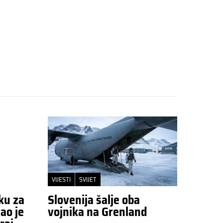
VIJESTI
SVIJET
ku za
Slovenija šalje oba
ao je
vojnika na Grenland