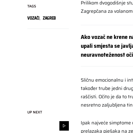
Prilikom dvogodišnje stu
TAGS
Zagrepčana za volanom
VOZAČI
,
ZAGREB
Ako vozač ne krene na
upali smjesta se javlj
neuravnoteženost oči
Sličnu emocionalnu i in
također trube jedni dru
raščisti. Očito je da to
nesretno zaljubljena tin
UP NEXT
Ipak najveće simptome u
prelazaka pješaka na ze