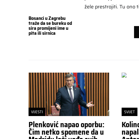
žele prestrojiti. Tu ono
Bosanci u Zagrebu
traže da se bureku od
sira promijeni ime u
pita ili sirnica
VIJESTI
SVIJET
Plenković napao oporbu:
Kolin
Čim netko spomene da u
napal