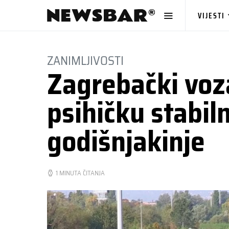
VIJESTI
ZANIMLJIVOSTI
Zagrebački voz
psihičku stabil
godišnjakinje
1 MINUTA ČITANJA