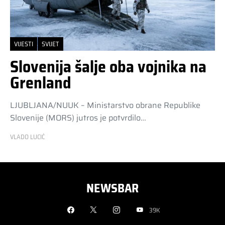
VIJESTI
SVIJET
Slovenija šalje oba vojnika na
Grenland
LJUBLJANA/NUUK – Ministarstvo obrane Republike
Slovenije (MORS) jutros je potvrdilo…
VLADO LUCIĆ
NEWSBAR
39K