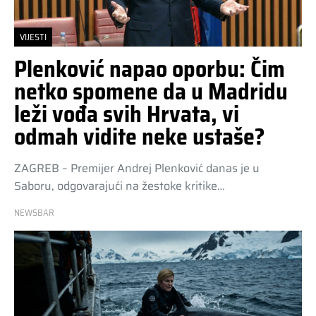
VIJESTI
Plenković napao oporbu: Čim
netko spomene da u Madridu
leži vođa svih Hrvata, vi
odmah vidite neke ustaše?
ZAGREB – Premijer Andrej Plenković danas je u
Saboru, odgovarajući na žestoke kritike…
NEWSBAR