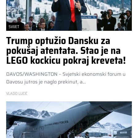
SVIJET
Trump optužio Dansku za
pokušaj atentata. Stao je na
LEGO kockicu pokraj kreveta!
DAVOS/WASHINGTON – Svjetski ekonomski forum u
Davosu jutros je naglo prekinut, a…
VLADO LUCIĆ