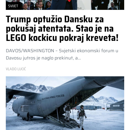
SVIJET
Trump optužio Dansku za
pokušaj atentata. Stao je na
LEGO kockicu pokraj kreveta!
DAVOS/WASHINGTON – Svjetski ekonomski forum u
Davosu jutros je naglo prekinut, a…
VLADO LUCIĆ