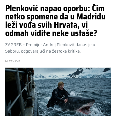
Plenković napao oporbu: Čim
netko spomene da u Madridu
leži vođa svih Hrvata, vi
odmah vidite neke ustaše?
ZAGREB – Premijer Andrej Plenković danas je u
Saboru, odgovarajući na žestoke kritike…
NEWSBAR