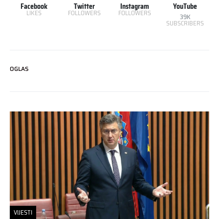
Facebook
Twitter
Instagram
YouTube
LIKES
FOLLOWERS
FOLLOWERS
39K
SUBSCRIBERS
OGLAS
VIJESTI