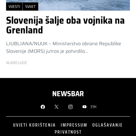
VIJESTI
SVIJET
Slovenija šalje oba vojnika na
Grenland
LJUBLJANA/NUUK – Ministarstvo obrane Republike
Slovenije (MORS) jutros je potvrdilo…
VLADO LUCIĆ
NEWSBAR
39K
UVJETI KORIŠTENJA
IMPRESSUM
OGLAŠAVANJE
PRIVATNOST