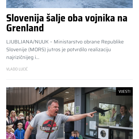
Slovenija šalje oba vojnika na
Grenland
LJUBLJANA/NUUK – Ministarstvo obrane Republike
Slovenije (MORS) jutros je potvrdilo realizaciju
najrizičnijeg i…
VLADO LUCIĆ
VIJESTI