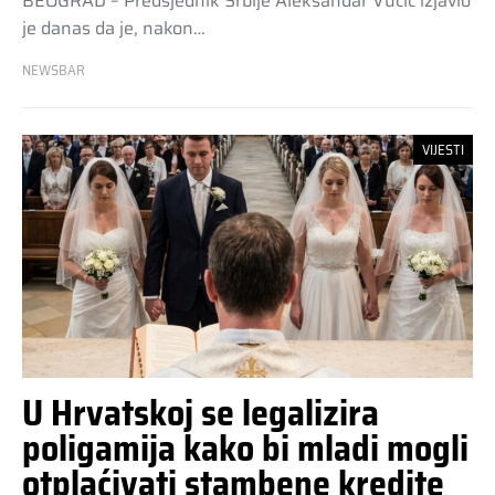
BEOGRAD – Predsjednik Srbije Aleksandar Vučić izjavio
je danas da je, nakon…
NEWSBAR
VIJESTI
U Hrvatskoj se legalizira
poligamija kako bi mladi mogli
otplaćivati stambene kredite