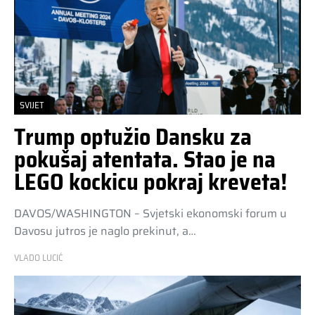
SVIJET
Trump optužio Dansku za
pokušaj atentata. Stao je na
LEGO kockicu pokraj kreveta!
DAVOS/WASHINGTON – Svjetski ekonomski forum u
Davosu jutros je naglo prekinut, a…
VLADO LUCIĆ