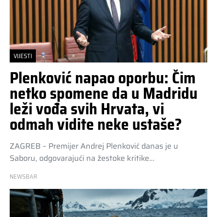
VIJESTI
Plenković napao oporbu: Čim
netko spomene da u Madridu
leži vođa svih Hrvata, vi
odmah vidite neke ustaše?
ZAGREB – Premijer Andrej Plenković danas je u
Saboru, odgovarajući na žestoke kritike…
NEWSBAR