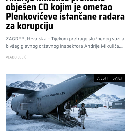
obješen CD kojim je ometao
Plenkovićeve istančane radara
za korupciju
ZAGREB, Hrvatska – Tijekom pretrage službenog vozila
bivšeg glavnog državnog inspektora Andrije Mikulića,…
VLADO LUCIĆ
VIJESTI
SVIJET