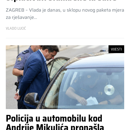
ZAGREB – Vlada je danas, u sklopu novog paketa mjera
za rješavanje…
VLADO LUCIĆ
VIJESTI
Policija u automobilu kod
Andrije Mikulića pronašla