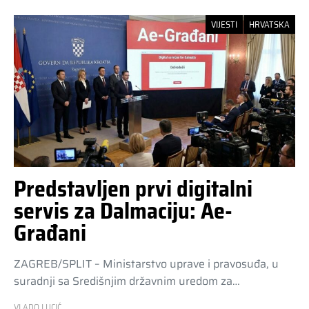
VIJESTI
HRVATSKA
Predstavljen prvi digitalni
servis za Dalmaciju: Ae-
Građani
ZAGREB/SPLIT – Ministarstvo uprave i pravosuđa, u
suradnji sa Središnjim državnim uredom za…
VLADO LUCIĆ