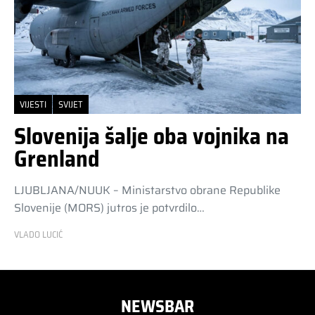
VIJESTI
SVIJET
Slovenija šalje oba vojnika na
Grenland
LJUBLJANA/NUUK – Ministarstvo obrane Republike
Slovenije (MORS) jutros je potvrdilo…
VLADO LUCIĆ
NEWSBAR