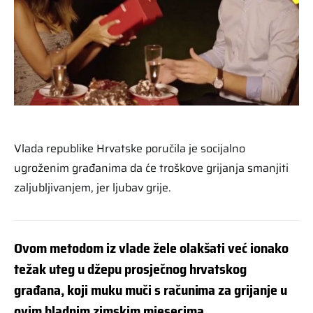
Vlada republike Hrvatske poručila je socijalno
ugroženim građanima da će troškove grijanja smanjiti
zaljubljivanjem, jer ljubav grije.
Ovom metodom iz vlade žele olakšati već ionako
težak uteg u džepu prosječnog hrvatskog
građana, koji muku muči s računima za grijanje u
ovim hladnim zimskim mjesecima.