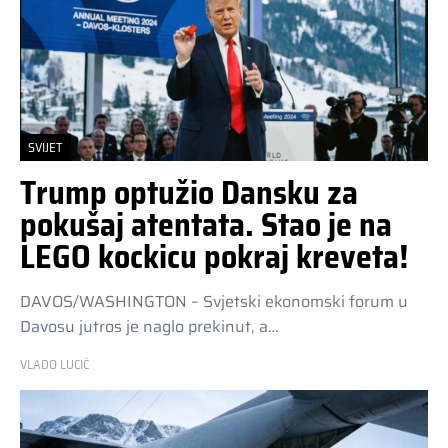
SVIJET
Trump optužio Dansku za
pokušaj atentata. Stao je na
LEGO kockicu pokraj kreveta!
DAVOS/WASHINGTON – Svjetski ekonomski forum u
Davosu jutros je naglo prekinut, a…
VLADO LUCIĆ