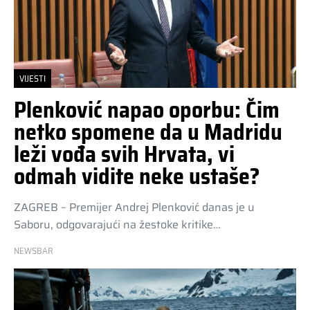
VIJESTI
Plenković napao oporbu: Čim
netko spomene da u Madridu
leži vođa svih Hrvata, vi
odmah vidite neke ustaše?
ZAGREB – Premijer Andrej Plenković danas je u
Saboru, odgovarajući na žestoke kritike…
NEWSBAR