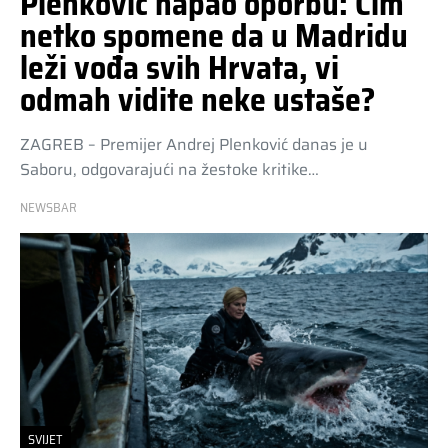
Plenković napao oporbu: Čim
netko spomene da u Madridu
leži vođa svih Hrvata, vi
odmah vidite neke ustaše?
ZAGREB – Premijer Andrej Plenković danas je u
Saboru, odgovarajući na žestoke kritike…
NEWSBAR
SVIJET