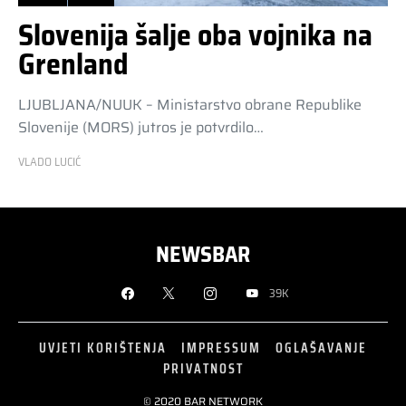
Slovenija šalje oba vojnika na
Grenland
LJUBLJANA/NUUK – Ministarstvo obrane Republike
Slovenije (MORS) jutros je potvrdilo…
VLADO LUCIĆ
NEWSBAR
39K
UVJETI KORIŠTENJA
IMPRESSUM
OGLAŠAVANJE
PRIVATNOST
© 2020 BAR NETWORK