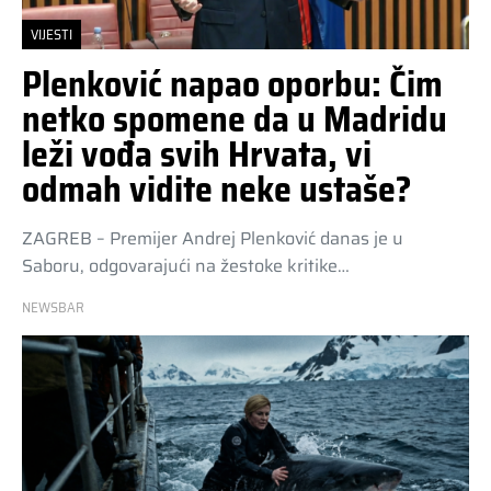
VIJESTI
Plenković napao oporbu: Čim
netko spomene da u Madridu
leži vođa svih Hrvata, vi
odmah vidite neke ustaše?
ZAGREB – Premijer Andrej Plenković danas je u
Saboru, odgovarajući na žestoke kritike…
NEWSBAR