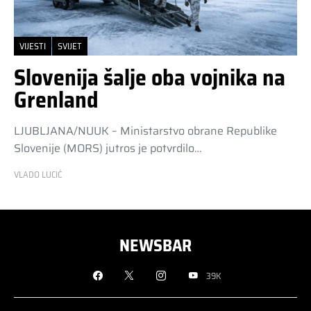
VIJESTI
SVIJET
Slovenija šalje oba vojnika na
Grenland
LJUBLJANA/NUUK – Ministarstvo obrane Republike
Slovenije (MORS) jutros je potvrdilo…
VLADO LUCIĆ
NEWSBAR
39K