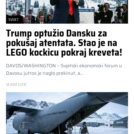
SVIJET
Trump optužio Dansku za
pokušaj atentata. Stao je na
LEGO kockicu pokraj kreveta!
DAVOS/WASHINGTON – Svjetski ekonomski forum u
Davosu jutros je naglo prekinut, a…
VLADO LUCIĆ