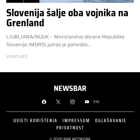
Slovenija šalje oba vojnika na
Grenland
LJUBLJANA/NUUK – Ministarstvo obrane Republike
Slovenije (MORS) jutros je potvrdilo…
VLADO LUCIĆ
NEWSBAR
39K
UVJETI KORIŠTENJA
IMPRESSUM
OGLAŠAVANJE
PRIVATNOST
© 2020 BAR NETWORK