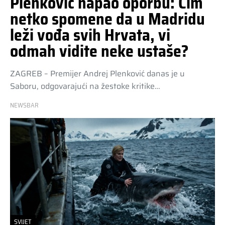
Plenković napao oporbu: Čim
netko spomene da u Madridu
leži vođa svih Hrvata, vi
odmah vidite neke ustaše?
ZAGREB – Premijer Andrej Plenković danas je u
Saboru, odgovarajući na žestoke kritike…
NEWSBAR
SVIJET