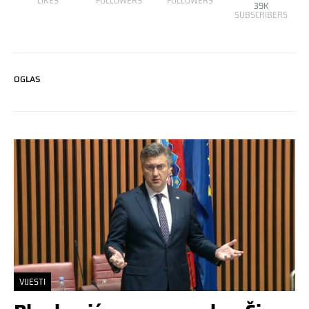
LIKES
FOLLOWERS
FOLLOWERS
39K
SUBSCRIBERS
OGLAS
VIJESTI