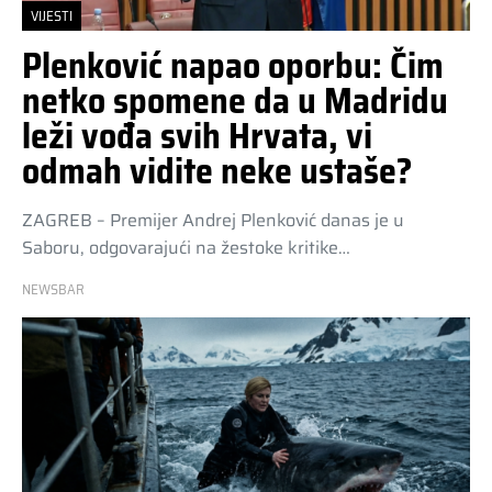
VIJESTI
Plenković napao oporbu: Čim
netko spomene da u Madridu
leži vođa svih Hrvata, vi
odmah vidite neke ustaše?
ZAGREB – Premijer Andrej Plenković danas je u
Saboru, odgovarajući na žestoke kritike…
NEWSBAR