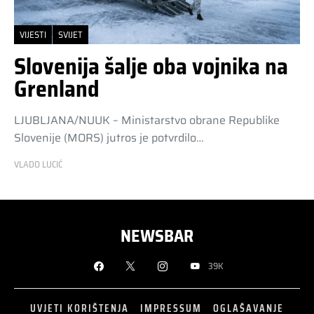
VIJESTI
SVIJET
Slovenija šalje oba vojnika na
Grenland
LJUBLJANA/NUUK – Ministarstvo obrane Republike
Slovenije (MORS) jutros je potvrdilo…
VLADO LUCIĆ
NEWSBAR
39K
UVJETI KORIŠTENJA
IMPRESSUM
OGLAŠAVANJE