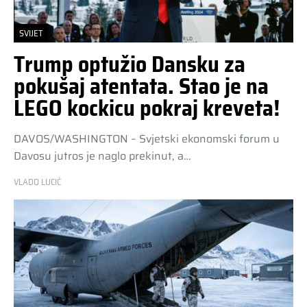
SVIJET
Trump optužio Dansku za
pokušaj atentata. Stao je na
LEGO kockicu pokraj kreveta!
DAVOS/WASHINGTON – Svjetski ekonomski forum u
Davosu jutros je naglo prekinut, a…
VLADO LUCIĆ