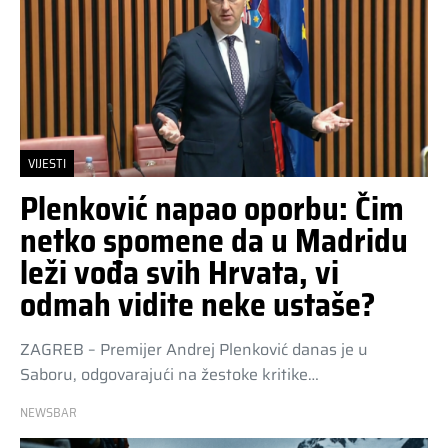
VIJESTI
Plenković napao oporbu: Čim
netko spomene da u Madridu
leži vođa svih Hrvata, vi
odmah vidite neke ustaše?
ZAGREB – Premijer Andrej Plenković danas je u
Saboru, odgovarajući na žestoke kritike…
NEWSBAR