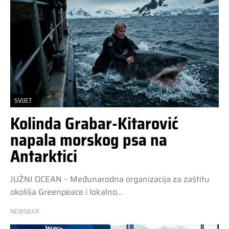
SVIJET
Kolinda Grabar-Kitarović
napala morskog psa na
Antarktici
JUŽNI OCEAN – Međunarodna organizacija za zaštitu
okoliša Greenpeace i lokalno…
NEWSBAR