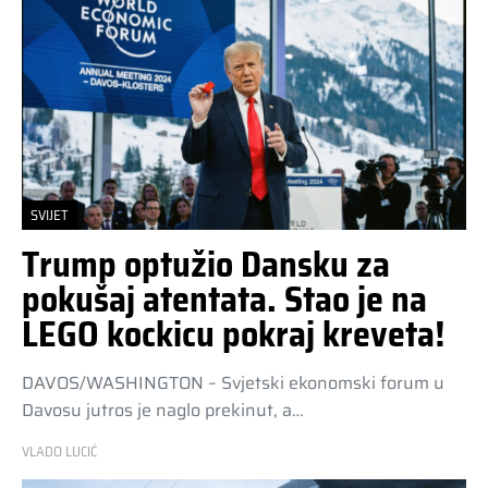
SVIJET
Trump optužio Dansku za
pokušaj atentata. Stao je na
LEGO kockicu pokraj kreveta!
DAVOS/WASHINGTON – Svjetski ekonomski forum u
Davosu jutros je naglo prekinut, a…
VLADO LUCIĆ