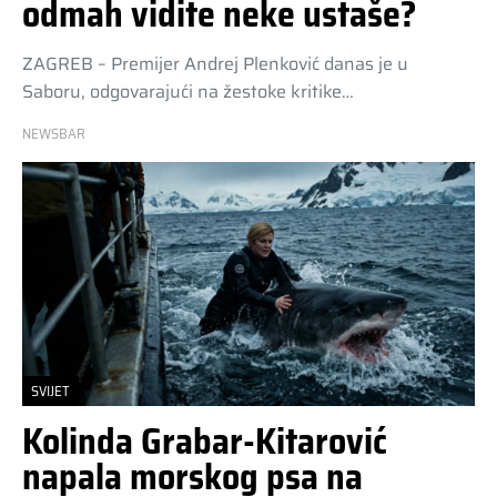
odmah vidite neke ustaše?
ZAGREB – Premijer Andrej Plenković danas je u
Saboru, odgovarajući na žestoke kritike…
NEWSBAR
SVIJET
Kolinda Grabar-Kitarović
napala morskog psa na