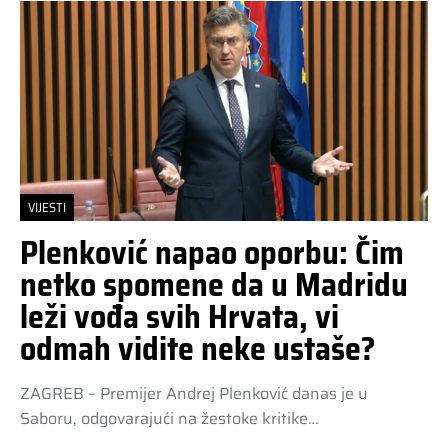
VIJESTI
Plenković napao oporbu: Čim
netko spomene da u Madridu
leži vođa svih Hrvata, vi
odmah vidite neke ustaše?
ZAGREB – Premijer Andrej Plenković danas je u
Saboru, odgovarajući na žestoke kritike…