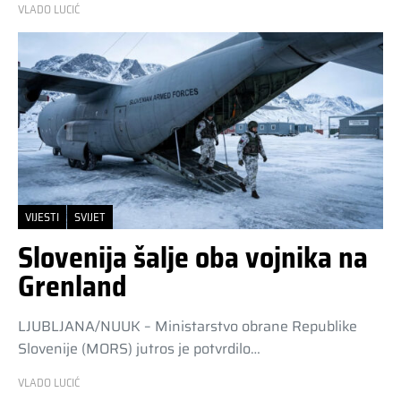
VLADO LUCIĆ
VIJESTI
SVIJET
Slovenija šalje oba vojnika na
Grenland
LJUBLJANA/NUUK – Ministarstvo obrane Republike
Slovenije (MORS) jutros je potvrdilo…
VLADO LUCIĆ