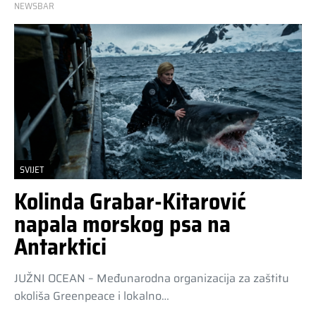
NEWSBAR
SVIJET
Kolinda Grabar-Kitarović
napala morskog psa na
Antarktici
JUŽNI OCEAN – Međunarodna organizacija za zaštitu
okoliša Greenpeace i lokalno…