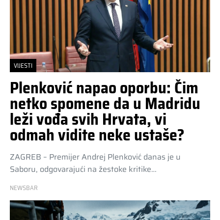
VIJESTI
Plenković napao oporbu: Čim
netko spomene da u Madridu
leži vođa svih Hrvata, vi
odmah vidite neke ustaše?
ZAGREB – Premijer Andrej Plenković danas je u
Saboru, odgovarajući na žestoke kritike…
NEWSBAR