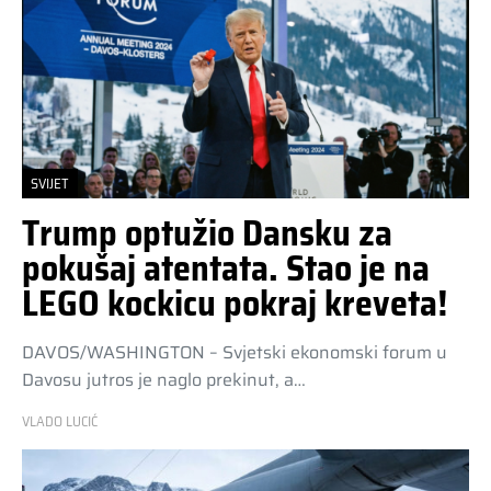
SVIJET
Trump optužio Dansku za
pokušaj atentata. Stao je na
LEGO kockicu pokraj kreveta!
DAVOS/WASHINGTON – Svjetski ekonomski forum u
Davosu jutros je naglo prekinut, a…
VLADO LUCIĆ