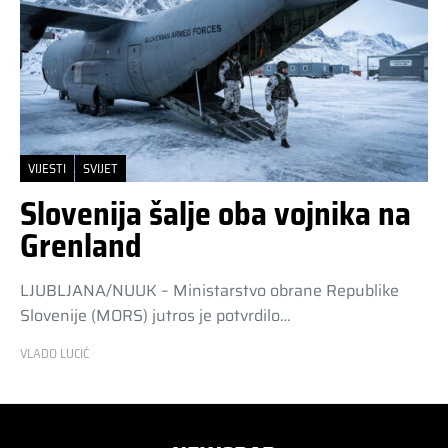
VIJESTI
SVIJET
Slovenija šalje oba vojnika na
Grenland
LJUBLJANA/NUUK – Ministarstvo obrane Republike
Slovenije (MORS) jutros je potvrdilo…
VLADO LUCIĆ