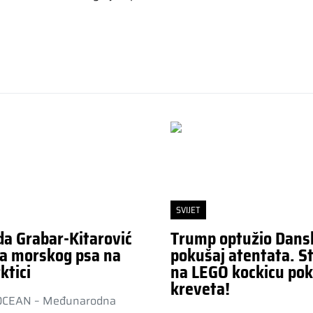
SVIJET
da Grabar-Kitarović
Trump optužio Dans
a morskog psa na
pokušaj atentata. St
ktici
na LEGO kockicu pok
kreveta!
OCEAN – Međunarodna