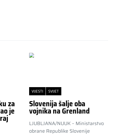
VIJESTI
SVIJET
ku za
Slovenija šalje oba
ao je
vojnika na Grenland
raj
LJUBLJANA/NUUK – Ministarstvo
obrane Republike Slovenije