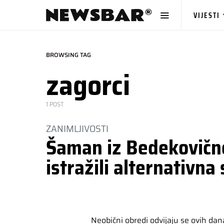
VIJESTI
BROWSING TAG
zagorci
1 POST
ZANIMLJIVOSTI
Šaman iz Bedekovične
istražili alternativna 
Neobični obredi odvijaju se ovih d