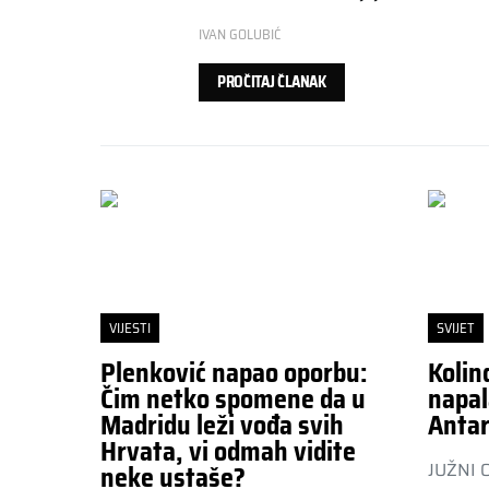
IVAN GOLUBIĆ
PROČITAJ ČLANAK
VIJESTI
SVIJET
Plenković napao oporbu:
Kolin
Čim netko spomene da u
napal
Madridu leži vođa svih
Antar
Hrvata, vi odmah vidite
JUŽNI 
neke ustaše?