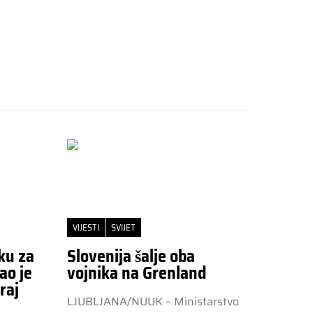
VIJESTI
SVIJET
ku za
Slovenija šalje oba
ao je
vojnika na Grenland
raj
LJUBLJANA/NUUK – Ministarstvo