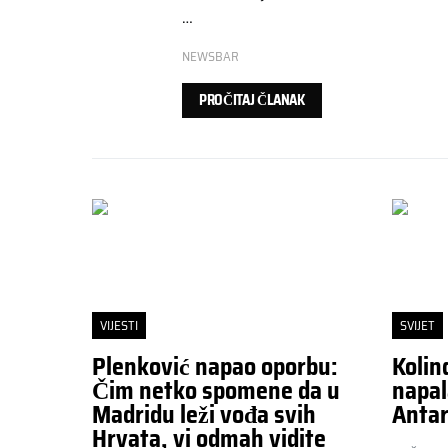
…
NEWSBAR
PROČITAJ ČLANAK
VIJESTI
SVIJET
Plenković napao oporbu:
Kolin
Čim netko spomene da u
napal
Madridu leži vođa svih
Antar
Hrvata, vi odmah vidite