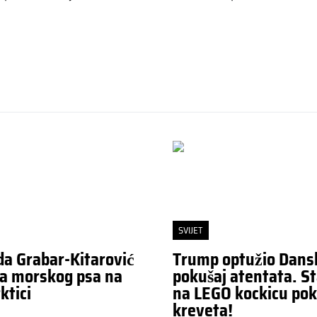
SVIJET
da Grabar-Kitarović
Trump optužio Dans
a morskog psa na
pokušaj atentata. St
ktici
na LEGO kockicu pok
kreveta!