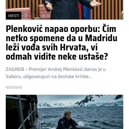
VIJESTI
Plenković napao oporbu: Čim
netko spomene da u Madridu
leži vođa svih Hrvata, vi
odmah vidite neke ustaše?
ZAGREB – Premijer Andrej Plenković danas je u
Saboru, odgovarajući na žestoke kritike…
NEWSBAR