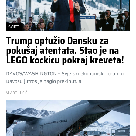
SVIJET
Trump optužio Dansku za
pokušaj atentata. Stao je na
LEGO kockicu pokraj kreveta!
DAVOS/WASHINGTON – Svjetski ekonomski forum u
Davosu jutros je naglo prekinut, a…
VLADO LUCIĆ