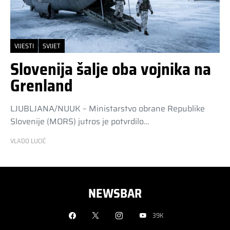
VIJESTI
SVIJET
Slovenija šalje oba vojnika na
Grenland
LJUBLJANA/NUUK – Ministarstvo obrane Republike
Slovenije (MORS) jutros je potvrdilo…
VLADO LUCIĆ
NEWSBAR
39K