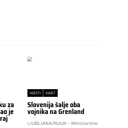
VIJESTI
SVIJET
ku za
Slovenija šalje oba
ao je
vojnika na Grenland
raj
LJUBLJANA/NUUK – Ministarstvo