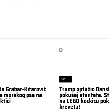
SVIJET
da Grabar-Kitarović
Trump optužio Dans
a morskog psa na
pokušaj atentata. St
ktici
na LEGO kockicu pok
kreveta!