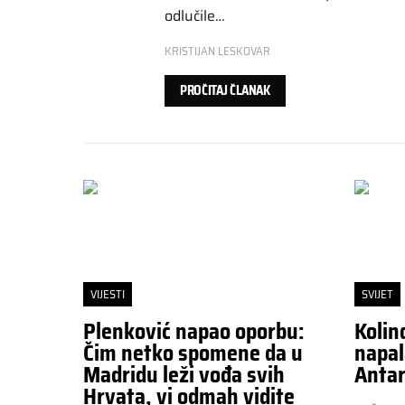
odlučile…
KRISTIJAN LESKOVAR
PROČITAJ ČLANAK
VIJESTI
SVIJET
Plenković napao oporbu:
Kolin
Čim netko spomene da u
napal
Madridu leži vođa svih
Antar
Hrvata, vi odmah vidite