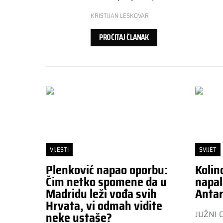
KRISTIJAN LESKOVAR
PROČITAJ ČLANAK
VIJESTI
SVIJET
Plenković napao oporbu:
Kolin
Čim netko spomene da u
napal
Madridu leži vođa svih
Antar
Hrvata, vi odmah vidite
JUŽNI 
neke ustaše?