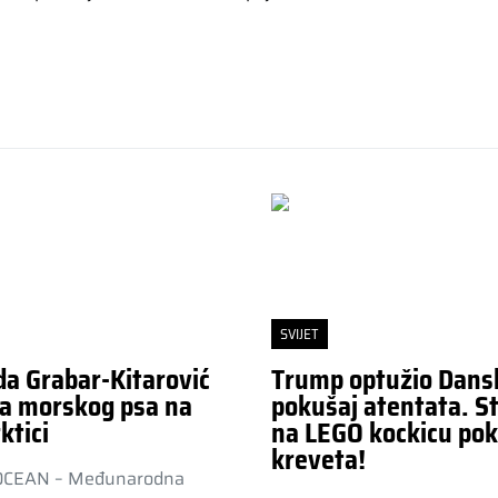
SVIJET
da Grabar-Kitarović
Trump optužio Dans
a morskog psa na
pokušaj atentata. St
ktici
na LEGO kockicu pok
kreveta!
OCEAN – Međunarodna