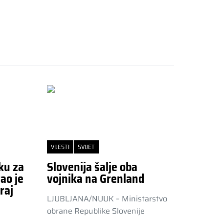
VIJESTI
SVIJET
ku za
Slovenija šalje oba
ao je
vojnika na Grenland
raj
LJUBLJANA/NUUK – Ministarstvo
obrane Republike Slovenije