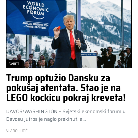
SVIJET
Trump optužio Dansku za
pokušaj atentata. Stao je na
LEGO kockicu pokraj kreveta!
DAVOS/WASHINGTON – Svjetski ekonomski forum u
Davosu jutros je naglo prekinut, a…
VLADO LUCIĆ