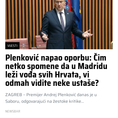
VIJESTI
Plenković napao oporbu: Čim
netko spomene da u Madridu
leži vođa svih Hrvata, vi
odmah vidite neke ustaše?
ZAGREB – Premijer Andrej Plenković danas je u
Saboru, odgovarajući na žestoke kritike…
NEWSBAR