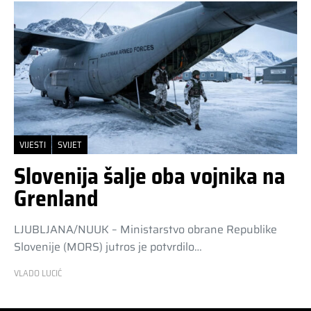
VIJESTI
SVIJET
Slovenija šalje oba vojnika na
Grenland
LJUBLJANA/NUUK – Ministarstvo obrane Republike
Slovenije (MORS) jutros je potvrdilo…
VLADO LUCIĆ