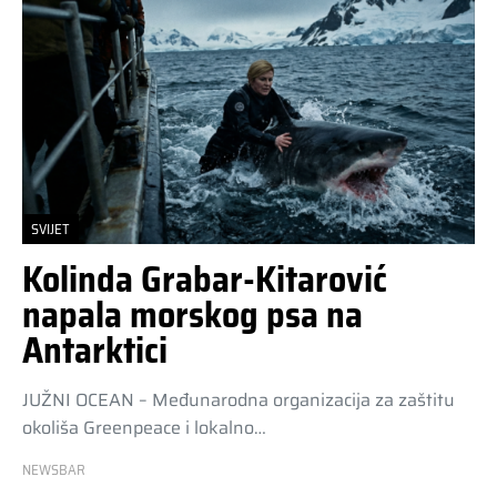
SVIJET
Kolinda Grabar-Kitarović
napala morskog psa na
Antarktici
JUŽNI OCEAN – Međunarodna organizacija za zaštitu
okoliša Greenpeace i lokalno…
NEWSBAR