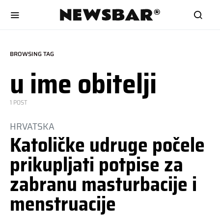
BROWSING TAG
u ime obitelji
1 POST
HRVATSKA
Katoličke udruge počele
prikupljati potpise za
zabranu masturbacije i
menstruacije