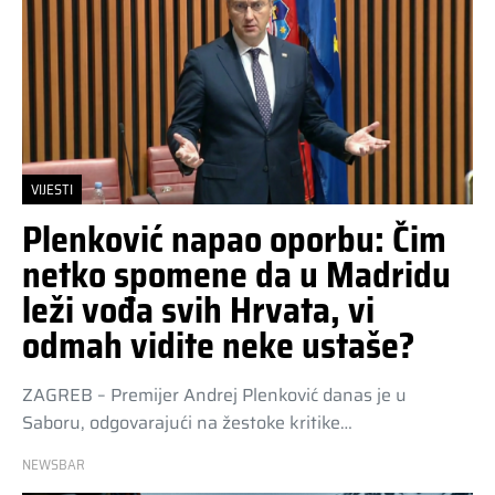
VIJESTI
Plenković napao oporbu: Čim
netko spomene da u Madridu
leži vođa svih Hrvata, vi
odmah vidite neke ustaše?
ZAGREB – Premijer Andrej Plenković danas je u
Saboru, odgovarajući na žestoke kritike…
NEWSBAR