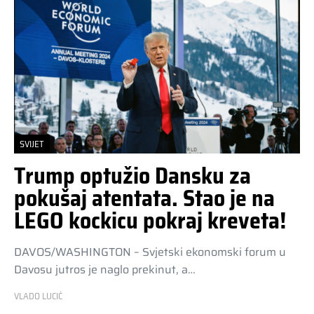
SVIJET
Trump optužio Dansku za
pokušaj atentata. Stao je na
LEGO kockicu pokraj kreveta!
DAVOS/WASHINGTON – Svjetski ekonomski forum u
Davosu jutros je naglo prekinut, a…
VLADO LUCIĆ