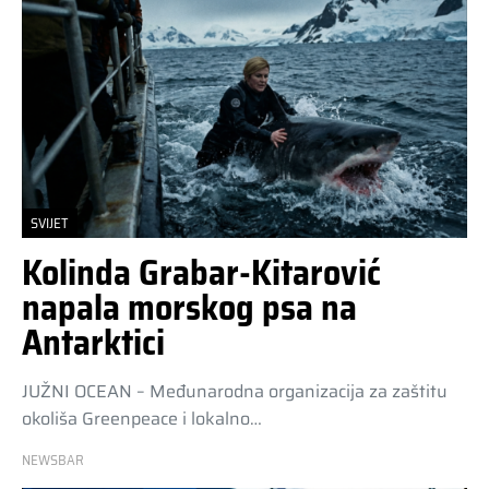
SVIJET
Kolinda Grabar-Kitarović
napala morskog psa na
Antarktici
JUŽNI OCEAN – Međunarodna organizacija za zaštitu
okoliša Greenpeace i lokalno…
NEWSBAR