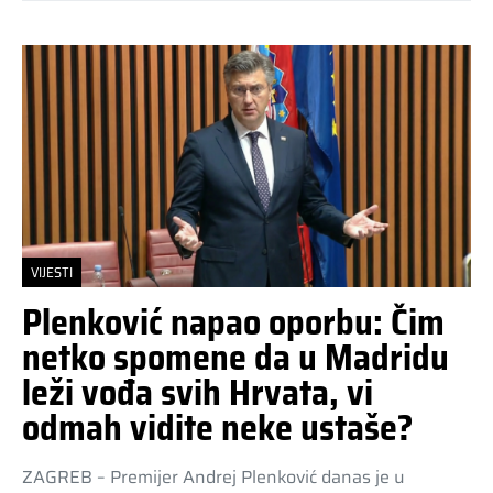
VIJESTI
Plenković napao oporbu: Čim
netko spomene da u Madridu
leži vođa svih Hrvata, vi
odmah vidite neke ustaše?
ZAGREB – Premijer Andrej Plenković danas je u