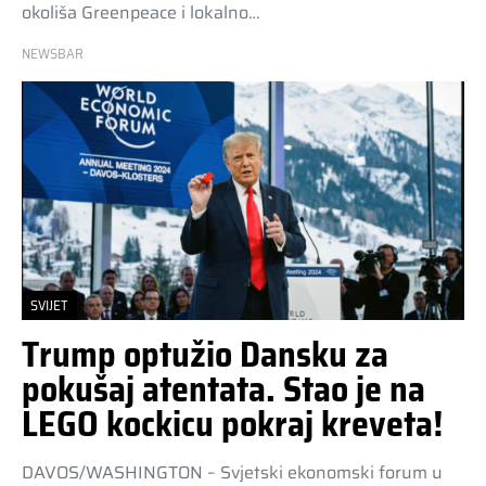
okoliša Greenpeace i lokalno…
NEWSBAR
SVIJET
Trump optužio Dansku za
pokušaj atentata. Stao je na
LEGO kockicu pokraj kreveta!
DAVOS/WASHINGTON – Svjetski ekonomski forum u