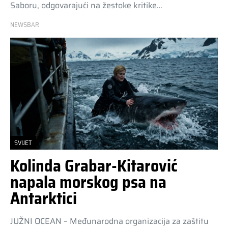
Saboru, odgovarajući na žestoke kritike…
NEWSBAR
SVIJET
Kolinda Grabar-Kitarović
napala morskog psa na
Antarktici
JUŽNI OCEAN – Međunarodna organizacija za zaštitu