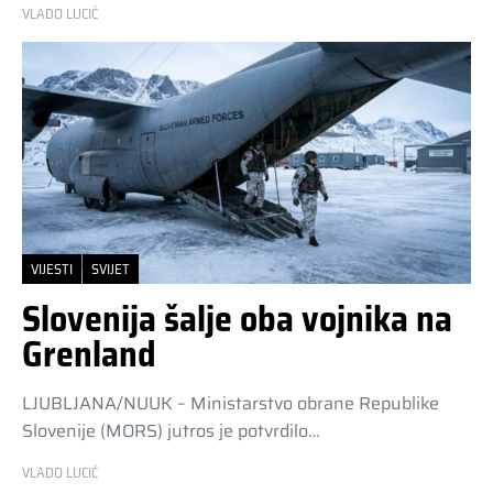
VLADO LUCIĆ
VIJESTI
SVIJET
Slovenija šalje oba vojnika na
Grenland
LJUBLJANA/NUUK – Ministarstvo obrane Republike
Slovenije (MORS) jutros je potvrdilo…
VLADO LUCIĆ