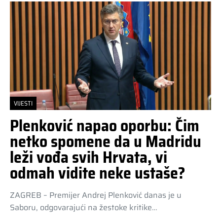
VIJESTI
Plenković napao oporbu: Čim
netko spomene da u Madridu
leži vođa svih Hrvata, vi
odmah vidite neke ustaše?
ZAGREB – Premijer Andrej Plenković danas je u
Saboru, odgovarajući na žestoke kritike…