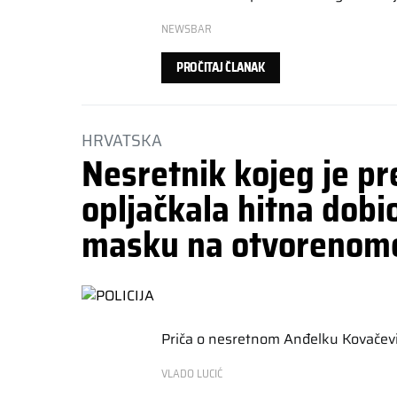
NEWSBAR
PROČITAJ ČLANAK
HRVATSKA
Nesretnik kojeg je pr
opljačkala hitna dobio
masku na otvorenom
Priča o nesretnom Anđelku Kovačević
VLADO LUCIĆ