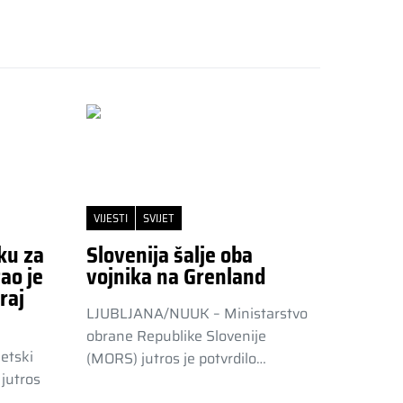
VIJESTI
SVIJET
ku za
Slovenija šalje oba
ao je
vojnika na Grenland
raj
LJUBLJANA/NUUK – Ministarstvo
obrane Republike Slovenije
etski
(MORS) jutros je potvrdilo…
jutros