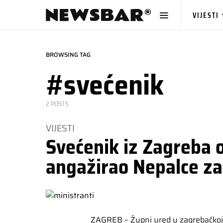
VIJESTI
BROWSING TAG
#svećenik
2 POSTS
VIJESTI
Svećenik iz Zagreba o
angažirao Nepalce za
ZAGREB – Župni ured u zagrebačkoj D