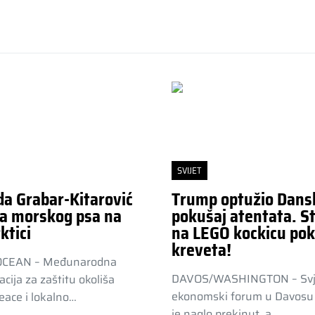
SVIJET
da Grabar-Kitarović
Trump optužio Dans
a morskog psa na
pokušaj atentata. St
ktici
na LEGO kockicu pok
kreveta!
OCEAN – Međunarodna
DAVOS/WASHINGTON – Svj
acija za zaštitu okoliša
ekonomski forum u Davosu 
ace i lokalno…
je naglo prekinut, a…