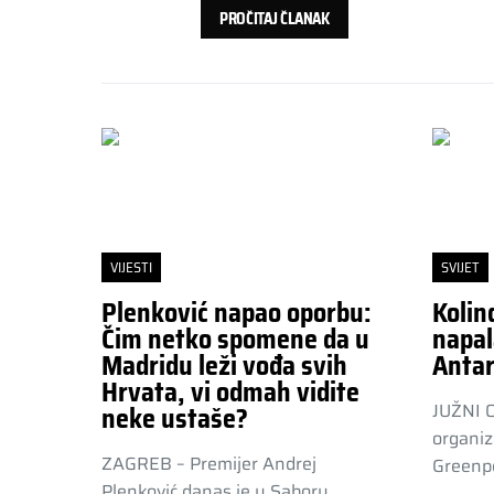
PROČITAJ ČLANAK
VIJESTI
SVIJET
Plenković napao oporbu:
Kolin
Čim netko spomene da u
napal
Madridu leži vođa svih
Antar
Hrvata, vi odmah vidite
JUŽNI 
neke ustaše?
organiz
ZAGREB – Premijer Andrej
Greenpe
Plenković danas je u Saboru,