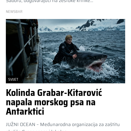
Saboru, odgovarajući na žestoke kritike…
NEWSBAR
SVIJET
Kolinda Grabar-Kitarović
napala morskog psa na
Antarktici
JUŽNI OCEAN – Međunarodna organizacija za zaštitu