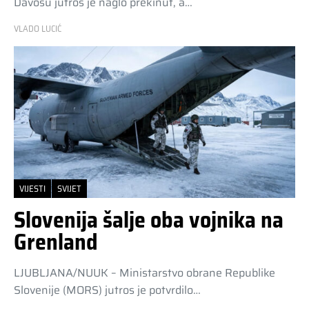
Davosu jutros je naglo prekinut, a…
VLADO LUCIĆ
VIJESTI
SVIJET
Slovenija šalje oba vojnika na
Grenland
LJUBLJANA/NUUK – Ministarstvo obrane Republike
Slovenije (MORS) jutros je potvrdilo…