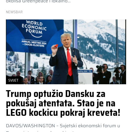
okoliša Greenpeace i lokalno…
NEWSBAR
SVIJET
Trump optužio Dansku za
pokušaj atentata. Stao je na
LEGO kockicu pokraj kreveta!
DAVOS/WASHINGTON – Svjetski ekonomski forum u