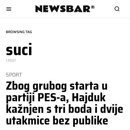
BROWSING TAG
suci
1 POST
SPORT
Zbog grubog starta u
partiji PES-a, Hajduk
kažnjen s tri boda i dvije
utakmice bez publike