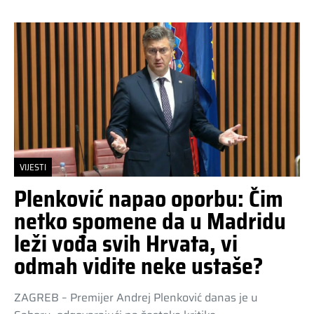
VIJESTI
Plenković napao oporbu: Čim
netko spomene da u Madridu
leži vođa svih Hrvata, vi
odmah vidite neke ustaše?
ZAGREB – Premijer Andrej Plenković danas je u