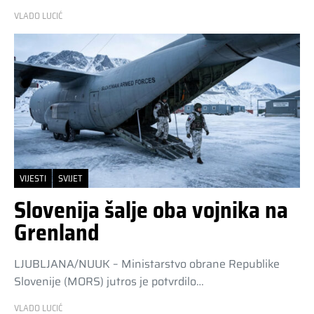
VLADO LUCIĆ
VIJESTI
SVIJET
Slovenija šalje oba vojnika na
Grenland
LJUBLJANA/NUUK – Ministarstvo obrane Republike
Slovenije (MORS) jutros je potvrdilo…
VLADO LUCIĆ