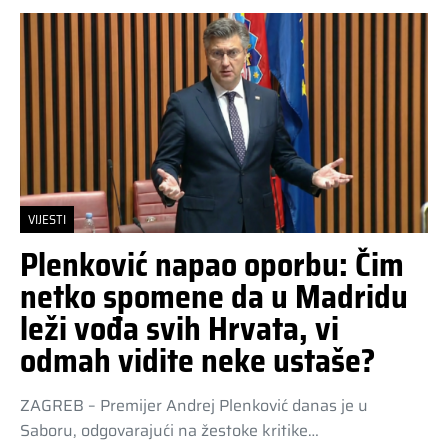
VIJESTI
Plenković napao oporbu: Čim
netko spomene da u Madridu
leži vođa svih Hrvata, vi
odmah vidite neke ustaše?
ZAGREB – Premijer Andrej Plenković danas je u
Saboru, odgovarajući na žestoke kritike…