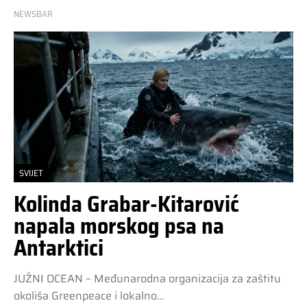
NEWSBAR
SVIJET
Kolinda Grabar-Kitarović
napala morskog psa na
Antarktici
JUŽNI OCEAN – Međunarodna organizacija za zaštitu
okoliša Greenpeace i lokalno…