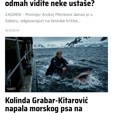
odmah vidite neke ustaše?
ZAGREB – Premijer Andrej Plenković danas je u
Saboru, odgovarajući na žestoke kritike…
NEWSBAR
SVIJET
Kolinda Grabar-Kitarović
napala morskog psa na