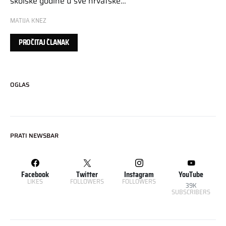
školske godine u sve hrvatske…
MATIJA KNEZ
PROČITAJ ČLANAK
OGLAS
PRATI NEWSBAR
Facebook
Twitter
Instagram
YouTube
LIKES
FOLLOWERS
FOLLOWERS
39K
SUBSCRIBERS