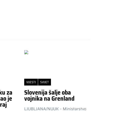
VIJESTI
SVIJET
ku za
Slovenija šalje oba
ao je
vojnika na Grenland
raj
LJUBLJANA/NUUK – Ministarstvo