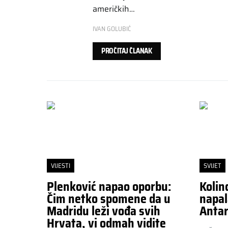
američkih…
IVAN GOLUBIĆ
PROČITAJ ČLANAK
VIJESTI
SVIJET
Plenković napao oporbu:
Kolin
Čim netko spomene da u
napal
Madridu leži vođa svih
Antar
Hrvata, vi odmah vidite