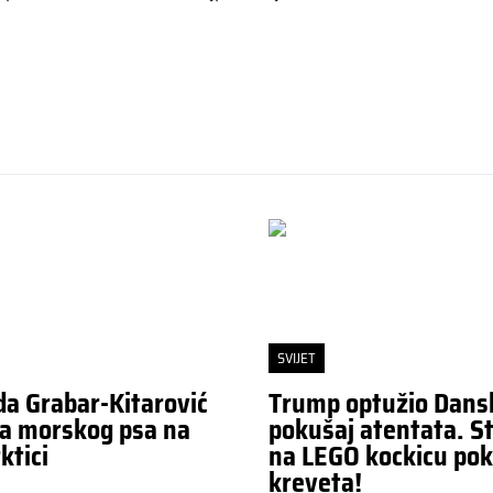
SVIJET
da Grabar-Kitarović
Trump optužio Dans
a morskog psa na
pokušaj atentata. St
ktici
na LEGO kockicu pok
kreveta!