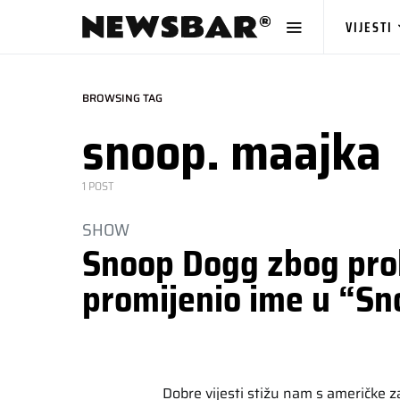
VIJESTI
BROWSING TAG
snoop. maajka
1 POST
SHOW
Snoop Dogg zbog prob
promijenio ime u “S
Dobre vijesti stižu nam s američke 