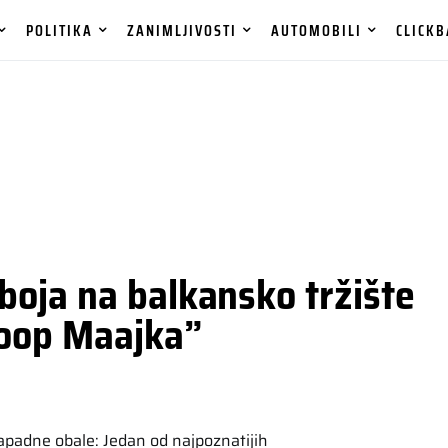
POLITIKA
ZANIMLJIVOSTI
AUTOMOBILI
CLICKB
oja na balkansko tržište
noop Maajka”
zapadne obale: Jedan od najpoznatijih