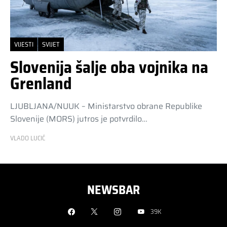
VIJESTI
SVIJET
Slovenija šalje oba vojnika na
Grenland
LJUBLJANA/NUUK – Ministarstvo obrane Republike
Slovenije (MORS) jutros je potvrdilo…
VLADO LUCIĆ
NEWSBAR
39K