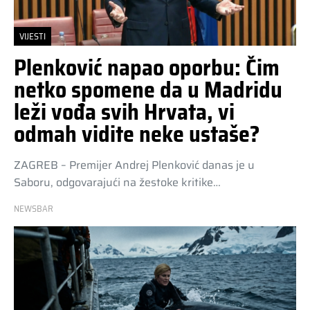
VIJESTI
Plenković napao oporbu: Čim
netko spomene da u Madridu
leži vođa svih Hrvata, vi
odmah vidite neke ustaše?
ZAGREB – Premijer Andrej Plenković danas je u
Saboru, odgovarajući na žestoke kritike…
NEWSBAR