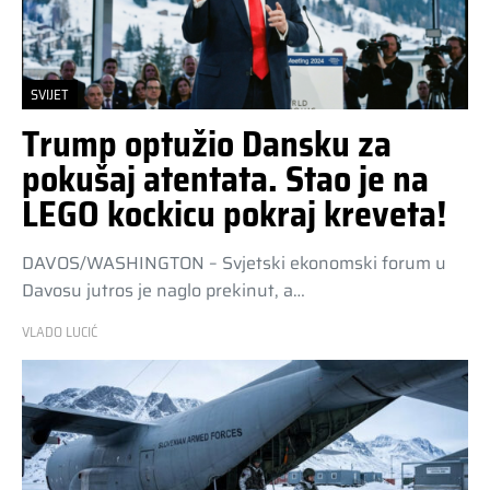
SVIJET
Trump optužio Dansku za
pokušaj atentata. Stao je na
LEGO kockicu pokraj kreveta!
DAVOS/WASHINGTON – Svjetski ekonomski forum u
Davosu jutros je naglo prekinut, a…
VLADO LUCIĆ