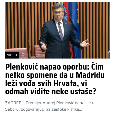
VIJESTI
Plenković napao oporbu: Čim
netko spomene da u Madridu
leži vođa svih Hrvata, vi
odmah vidite neke ustaše?
ZAGREB – Premijer Andrej Plenković danas je u
Saboru, odgovarajući na žestoke kritike…