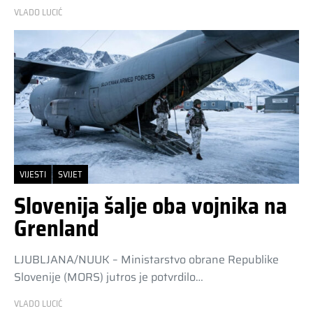
VLADO LUCIĆ
VIJESTI
SVIJET
Slovenija šalje oba vojnika na
Grenland
LJUBLJANA/NUUK – Ministarstvo obrane Republike
Slovenije (MORS) jutros je potvrdilo…
VLADO LUCIĆ