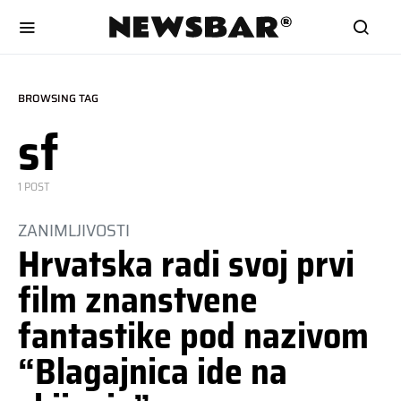
BROWSING TAG
sf
1 POST
ZANIMLJIVOSTI
Hrvatska radi svoj prvi
film znanstvene
fantastike pod nazivom
“Blagajnica ide na