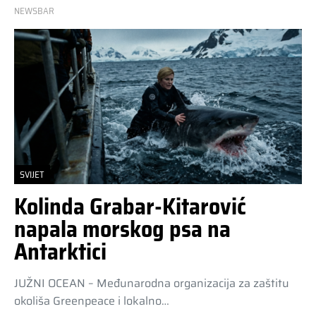
NEWSBAR
SVIJET
Kolinda Grabar-Kitarović
napala morskog psa na
Antarktici
JUŽNI OCEAN – Međunarodna organizacija za zaštitu
okoliša Greenpeace i lokalno…