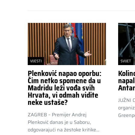
VIJESTI
SVIJET
Plenković napao oporbu:
Kolin
Čim netko spomene da u
napal
Madridu leži vođa svih
Antar
Hrvata, vi odmah vidite
JUŽNI 
neke ustaše?
organiz
ZAGREB – Premijer Andrej
Greenpe
Plenković danas je u Saboru,
odgovarajući na žestoke kritike…