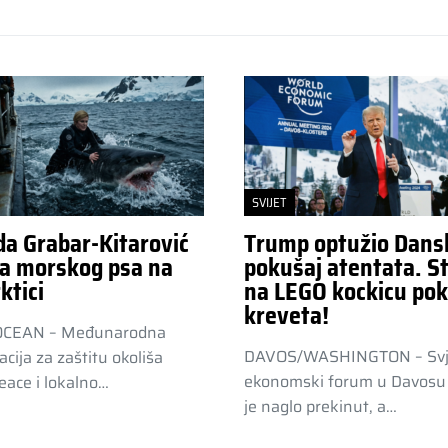
SVIJET
da Grabar-Kitarović
Trump optužio Dans
a morskog psa na
pokušaj atentata. St
ktici
na LEGO kockicu pok
kreveta!
OCEAN – Međunarodna
DAVOS/WASHINGTON – Svj
acija za zaštitu okoliša
ekonomski forum u Davosu 
ace i lokalno…
je naglo prekinut, a…