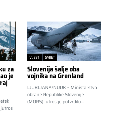
VIJESTI
SVIJET
ku za
Slovenija šalje oba
ao je
vojnika na Grenland
raj
LJUBLJANA/NUUK – Ministarstvo
obrane Republike Slovenije
etski
(MORS) jutros je potvrdilo…
jutros