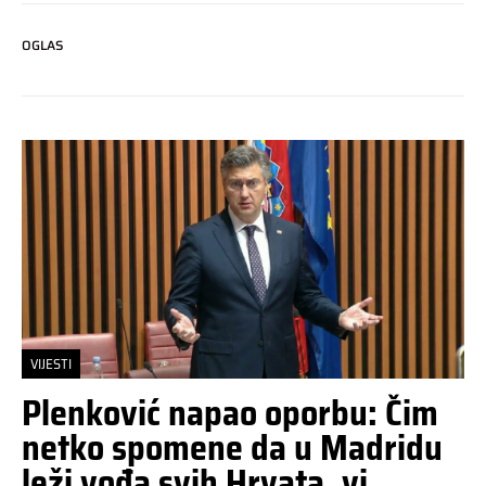
OGLAS
VIJESTI
Plenković napao oporbu: Čim
netko spomene da u Madridu
leži vođa svih Hrvata, vi