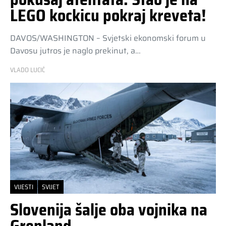
LEGO kockicu pokraj kreveta!
DAVOS/WASHINGTON – Svjetski ekonomski forum u
Davosu jutros je naglo prekinut, a…
VLADO LUCIĆ
VIJESTI
SVIJET
Slovenija šalje oba vojnika na
Grenland