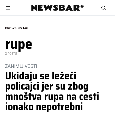
BROWSING TAG
rupe
2 POSTS
ZANIMLJIVOSTI
Ukidaju se ležeći
policajci jer su zbog
mnoštva rupa na cesti
ionako nepotrebni