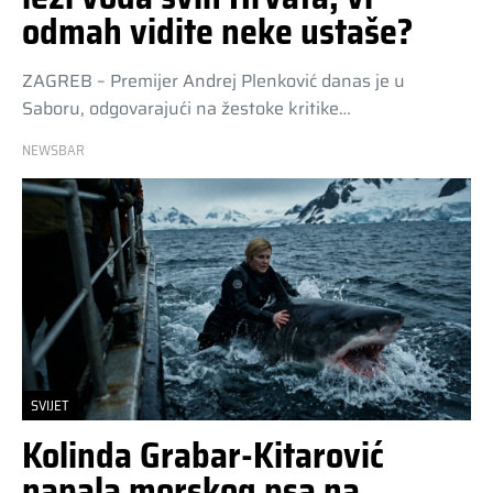
odmah vidite neke ustaše?
ZAGREB – Premijer Andrej Plenković danas je u
Saboru, odgovarajući na žestoke kritike…
NEWSBAR
SVIJET
Kolinda Grabar-Kitarović
napala morskog psa na