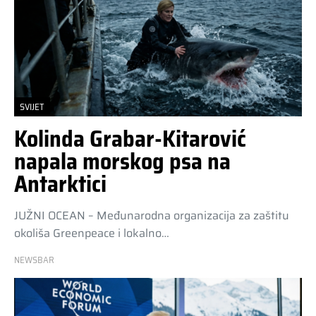
SVIJET
Kolinda Grabar-Kitarović
napala morskog psa na
Antarktici
JUŽNI OCEAN – Međunarodna organizacija za zaštitu
okoliša Greenpeace i lokalno…
NEWSBAR