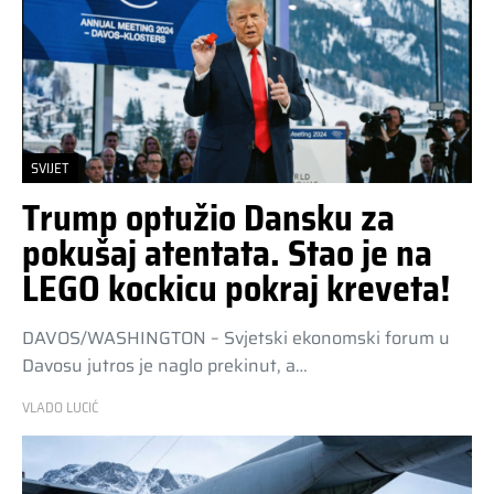
SVIJET
Trump optužio Dansku za
pokušaj atentata. Stao je na
LEGO kockicu pokraj kreveta!
DAVOS/WASHINGTON – Svjetski ekonomski forum u
Davosu jutros je naglo prekinut, a…
VLADO LUCIĆ