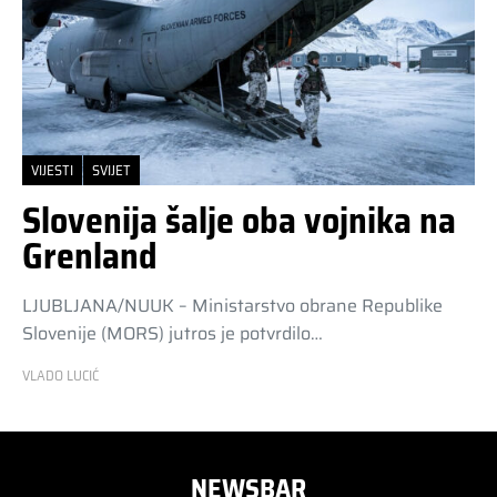
VIJESTI
SVIJET
Slovenija šalje oba vojnika na
Grenland
LJUBLJANA/NUUK – Ministarstvo obrane Republike
Slovenije (MORS) jutros je potvrdilo…
VLADO LUCIĆ
NEWSBAR