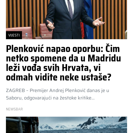
VIJESTI
Plenković napao oporbu: Čim
netko spomene da u Madridu
leži vođa svih Hrvata, vi
odmah vidite neke ustaše?
ZAGREB – Premijer Andrej Plenković danas je u
Saboru, odgovarajući na žestoke kritike…
NEWSBAR