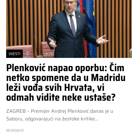
VIJESTI
Plenković napao oporbu: Čim
netko spomene da u Madridu
leži vođa svih Hrvata, vi
odmah vidite neke ustaše?
ZAGREB – Premijer Andrej Plenković danas je u
Saboru, odgovarajući na žestoke kritike…
NEWSBAR