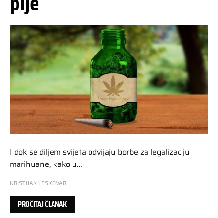
pije
I dok se diljem svijeta odvijaju borbe za legalizaciju
marihuane, kako u…
KRISTIJAN LESKOVAR
PROČITAJ ČLANAK