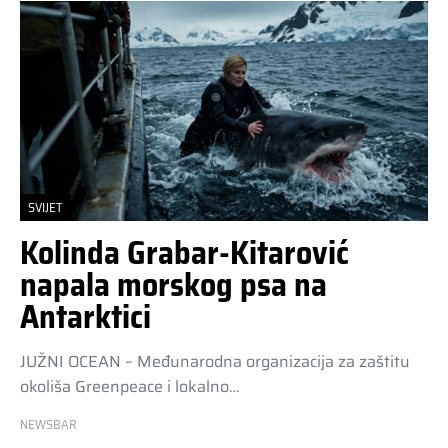
SVIJET
Kolinda Grabar-Kitarović
napala morskog psa na
Antarktici
JUŽNI OCEAN – Međunarodna organizacija za zaštitu
okoliša Greenpeace i lokalno…
NEWSBAR