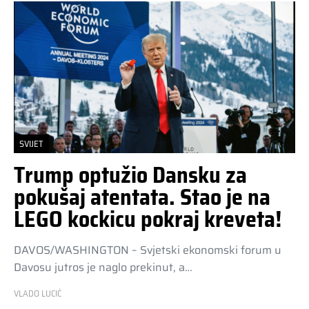
SVIJET
Trump optužio Dansku za
pokušaj atentata. Stao je na
LEGO kockicu pokraj kreveta!
DAVOS/WASHINGTON – Svjetski ekonomski forum u
Davosu jutros je naglo prekinut, a…
VLADO LUCIĆ